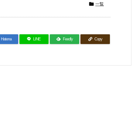
一覧

Hatena
LINE
Feedly
Copy