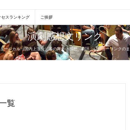
クセスランキング
ご挨拶
演劇感想文リンク
ュージカル（国内上演分）等の舞台の感想、劇評、レビューリンクのま
一覧