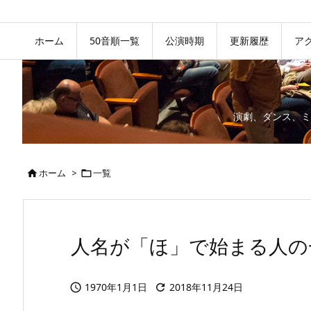
ホーム
50音順一覧
公演時期
更新履歴
ア
演劇、ダンス、ミ
ホーム
>
一覧


人名が「ほ」で始まる人の
1970年1月1日
2018年11月24日

