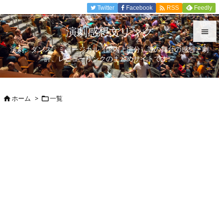

Twitter
Facebook
Feedly
RSS
演劇感想文リンク

演劇、ダンス、ミュージカル（国内上演分）等の舞台の感想、劇

評、レビューリンクのまとめサイトです。
メニュ

サイド
ホーム
>
一覧



前へ

次へ

検索