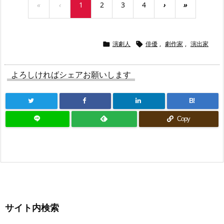
«
‹
1
2
3
4
›
»
演劇人
俳優
,
劇作家
,
演出家


よろしければシェアお願いします
B!
Copy
サイト内検索