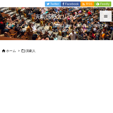

Twitter
Facebook
Feedly
RSS
演劇感想文リンク

演劇、ダンス、ミュージカル（国内上演分）等の舞台の感想、劇

評、レビューリンクのまとめサイトです。
メニュ

サイド
ホーム
>
演劇人



前へ

次へ

検索