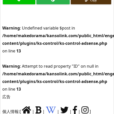
Copy
Warning
: Undefined variable $post in
/home/makedorama/kansolink.com/public_html/enge
content/plugins/ks-control/ks-control-adsense.php
on line
13
Warning
: Attempt to read property "ID" on null in
/home/makedorama/kansolink.com/public_html/enge
content/plugins/ks-control/ks-control-adsense.php
on line
13
広告
個人情報:[
|
|
|
|
|
]