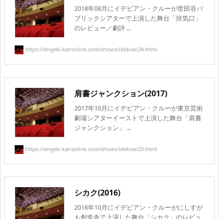
2018年08月にイデビアン・クルーが世田谷パ
ブリックシアターで上演した舞台「排気口」
のレビュー／劇評 ...
https://engeki.kansolink.com/shows/idebian34.html
肩書ジャンクション(2017)
2017年10月にイデビアン・クルーが東京芸術
劇場シアターイーストで上演した舞台「肩書
ジャンクション」 ...
https://engeki.kansolink.com/shows/idebian33.html
シカク(2016)
2016年10月にイデビアン・クルーがにしすが
も創造舎で上演した舞台「シカク」のレビュ