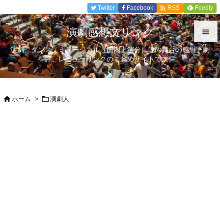

Twitter
Facebook
Feedly
RSS
演劇感想文リンク

演劇、ダンス、ミュージカル（国内上演分）等の舞台の感想、劇

評、レビューリンクのまとめサイトです。
メニュ

サイド
ホーム
>
演劇人



前へ

次へ

検索