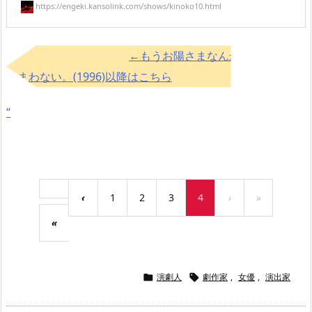
https://engeki.kansolink.com/shows/kinoko10.html
←もうお陽さまなんかでなくても
かまわない。(1996)以降はこちら
“
‹
1
2
3
4
›
»
«
演劇人
劇作家
,
女優
,
演出家

