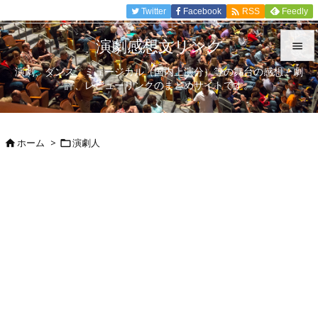

Twitter
Facebook
Feedly
RSS
演劇感想文リンク

演劇、ダンス、ミュージカル（国内上演分）等の舞台の感想、劇

評、レビューリンクのまとめサイトです。
メニュ

サイド
ホーム
>
演劇人



前へ

次へ

検索