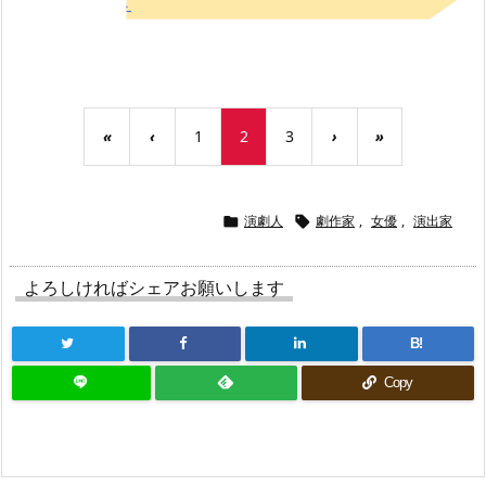
以前はこちら→
«
‹
1
2
3
›
»
演劇人
劇作家
,
女優
,
演出家


よろしければシェアお願いします
B!
Copy