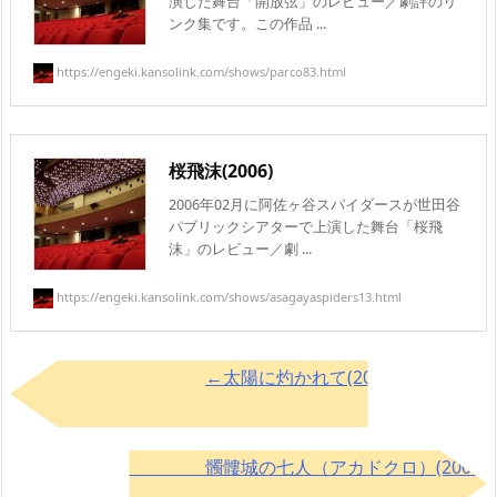
演した舞台「開放弦」のレビュー／劇評のリ
ンク集です。この作品 ...
https://engeki.kansolink.com/shows/parco83.html
桜飛沫(2006)
2006年02月に阿佐ヶ谷スパイダースが世田谷
パブリックシアターで上演した舞台「桜飛
沫」のレビュー／劇 ...
https://engeki.kansolink.com/shows/asagayaspiders13.html
←太陽に灼かれて(2011)以降はこち
ら
髑髏城の七人（アカドクロ）(2004)