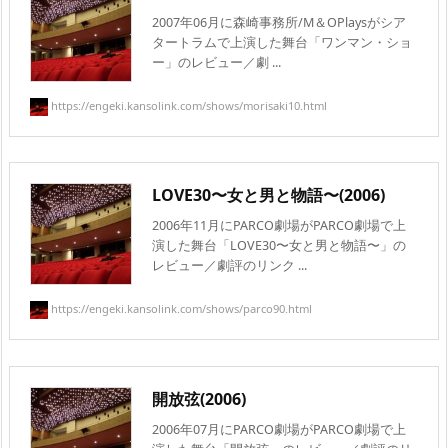
2007年06月に森崎事務所/M＆OPlaysがシア
タートラムで上演した舞台「ワンマン・ショ
ー」のレビュー／劇 ...
https://engeki.kansolink.com/shows/morisaki10.html
LOVE30〜女と男と物語〜(2006)
2006年11月にPARCO劇場がPARCO劇場で上
演した舞台「LOVE30〜女と男と物語〜」の
レビュー／劇評のリンク ...
https://engeki.kansolink.com/shows/parco90.html
開放弦(2006)
2006年07月にPARCO劇場がPARCO劇場で上