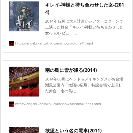
キレイ-神様と待ち合わせした女-(201
4)
2014年12月に大人計画がシアターコクーンで
上演した舞台「キレイ-神様と待ち合わせした
女-」のレビュー ...
https://engeki.kansolink.com/shows/otona41.html
南の島に雪が降る(2014)
2014年06月にベッド＆メイキングスがお台場
潮風公園内「太陽の広場」特設会場で上演し
た舞台「南の島に ...
https://engeki.kansolink.com/shows/bedmakings3.html
欲望という名の電車(2011)