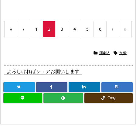
«
‹
1
2
3
4
5
6
›
»
演劇人
女優


よろしければシェアお願いします
B!
Copy