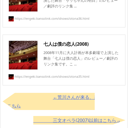
演した舞台「サッちゃんの明日」のレビュー
／劇評のリンク集 ...
https://engeki.kansolink.com/shows/otona36.html
七人は僕の恋人(2008)
2008年11月に大人計画が本多劇場で上演した
舞台「七人は僕の恋人」のレビュー／劇評の
リンク集です。こ ...
https://engeki.kansolink.com/shows/otona35.html
←荒川さんが来る、来た(2018)以降
はこちら
三文オペラ(2007)以前はこちら→