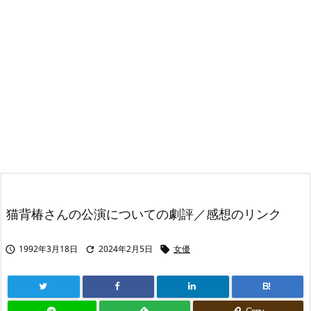
猫背椿さんの公演についての劇評／感想のリンク
1992年3月18日
2024年2月5日
女優



B!