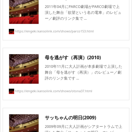
2011年04月にPARCO劇場がPARCO劇場で上
演した舞台「欲望という名の電車」のレビュ
ー／劇評のリンク集で ...
https://engeki.kansolink.com/shows/parco153.html
母を逃がす（再演）(2010)
2010年11月に大人計画が本多劇場で上演した
舞台「母を逃がす（再演）」のレビュー／劇
評のリンク集です ...
https://engeki.kansolink.com/shows/otona37.html
サッちゃんの明日(2009)
2009年09月に大人計画がシアタートラムで上