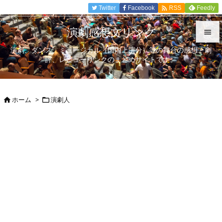

Twitter
Facebook
Feedly
RSS
演劇感想文リンク

演劇、ダンス、ミュージカル（国内上演分）等の舞台の感想、劇

評、レビューリンクのまとめサイトです。
メニュ

サイド
ホーム
>
演劇人



前へ

次へ

検索