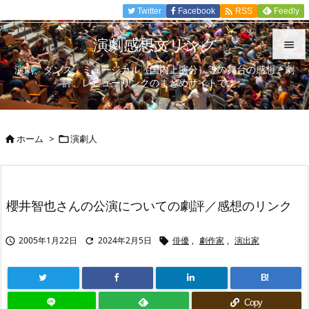

Twitter
Facebook
Feedly
RSS
演劇感想文リンク

演劇、ダンス、ミュージカル（国内上演分）等の舞台の感想、劇

評、レビューリンクのまとめサイトです。
メニュ

サイド
ホーム
>
演劇人



前へ

次へ
櫻井智也さんの公演についての劇評／感想のリンク

検索
2005年1月22日
2024年2月5日
俳優
,
劇作家
,
演出家



B!
Copy