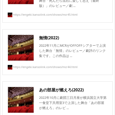
舞台「死んだら流石に愛しく思え（最終
版）」のレビュー／劇 ...
https://engeki.kansolink.com/shows/mcr45.html
無情(2022)
2022年11月にMCRがOFFOFFシアターで上演
した舞台「無情」のレビュー／劇評のリンク
集です。この作品は ...
https://engeki.kansolink.com/shows/mcr44.html
あの部屋が燃えろ(2022)
2022年10月に劇団三日月座が横浜国立大学第
一食堂下共用室3で上演した舞台「あの部屋
が燃えろ」のレビ ...