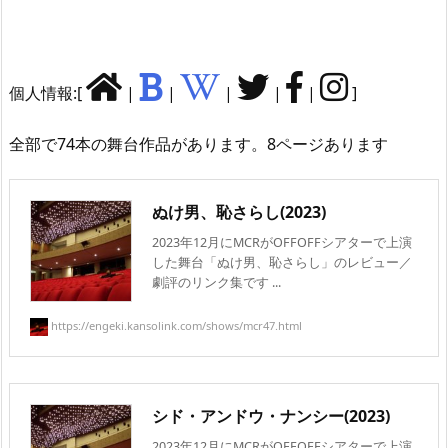
個人情報:[
|
|
|
|
|
]
全部で74本の舞台作品があります。8ページあります
ぬけ男、恥さらし(2023)
2023年12月にMCRがOFFOFFシアターで上演
した舞台「ぬけ男、恥さらし」のレビュー／
劇評のリンク集です ...
https://engeki.kansolink.com/shows/mcr47.html
シド・アンドウ・ナンシー(2023)
2023年12月にMCRがOFFOFFシアターで上演