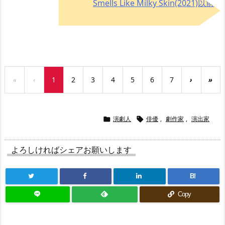
Smells Like Milky Skin(2021)以前
はこちら→
«
‹
1
2
3
4
5
6
7
›
»
演劇人
俳優
,
劇作家
,
演出家


よろしければシェアお願いします
B!
Copy