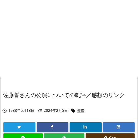
佐藤誓さんの公演についての劇評／感想のリンク
1988年5月13日
2024年2月5日
俳優



B!