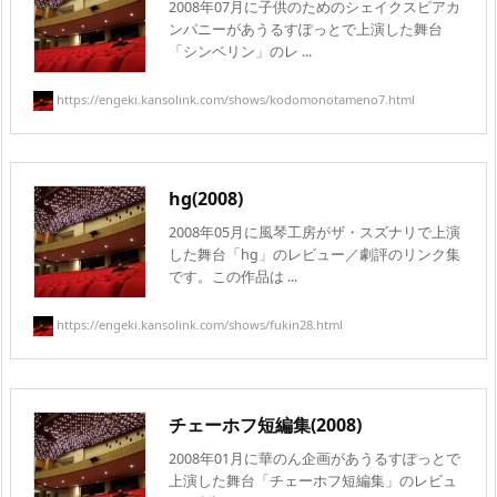
2008年07月に子供のためのシェイクスピアカ
ンパニーがあうるすぽっとで上演した舞台
「シンベリン」のレ ...
https://engeki.kansolink.com/shows/kodomonotameno7.html
hg(2008)
2008年05月に風琴工房がザ・スズナリで上演
した舞台「hg」のレビュー／劇評のリンク集
です。この作品は ...
https://engeki.kansolink.com/shows/fukin28.html
チェーホフ短編集(2008)
2008年01月に華のん企画があうるすぽっとで
上演した舞台「チェーホフ短編集」のレビュ