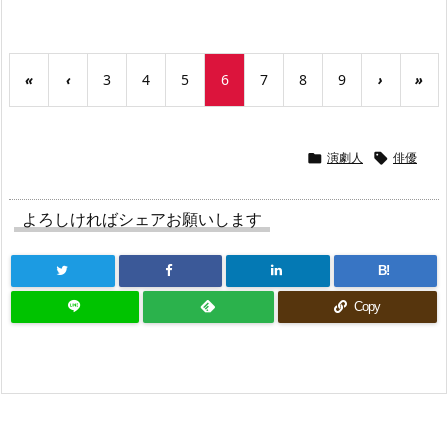
«
‹
3
4
5
6
7
8
9
›
»
演劇人
俳優


よろしければシェアお願いします
B!
Copy