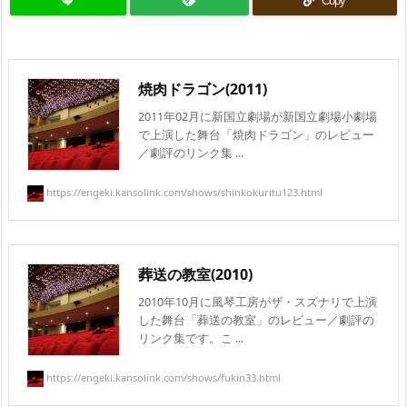
Copy
焼肉ドラゴン(2011)
2011年02月に新国立劇場が新国立劇場小劇場
で上演した舞台「焼肉ドラゴン」のレビュー
／劇評のリンク集 ...
https://engeki.kansolink.com/shows/shinkokuritu123.html
葬送の教室(2010)
2010年10月に風琴工房がザ・スズナリで上演
した舞台「葬送の教室」のレビュー／劇評の
リンク集です。こ ...
https://engeki.kansolink.com/shows/fukin33.html