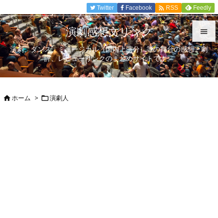

Twitter
Facebook
Feedly
RSS
演劇感想文リンク

演劇、ダンス、ミュージカル（国内上演分）等の舞台の感想、劇

評、レビューリンクのまとめサイトです。
メニュ

サイド
ホーム
>
演劇人



前へ

次へ

検索