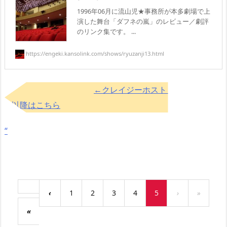
1996年06月に流山児★事務所が本多劇場で上
演した舞台「ダフネの嵐」のレビュー／劇評
のリンク集です。 ...
https://engeki.kansolink.com/shows/ryuzanji13.html
←クレイジーホスト リターン(200
1)以降はこちら
“
‹
1
2
3
4
5
›
»
«