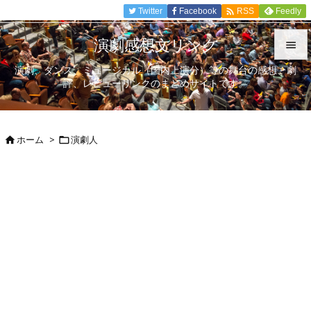

Twitter
Facebook
Feedly
RSS
演劇感想文リンク

演劇、ダンス、ミュージカル（国内上演分）等の舞台の感想、劇

評、レビューリンクのまとめサイトです。
メニュ

サイド
ホーム
>
演劇人



前へ

次へ

検索