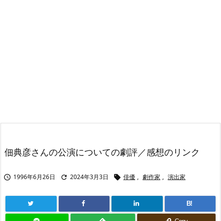
佃典彦さんの公演についての劇評／感想のリンク
1996年6月26日
2024年3月3日
俳優
,
劇作家
,
演出家



B!