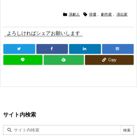
演劇人
俳優
,
劇作家
,
演出家


よろしければシェアお願いします
B!
Copy
サイト内検索