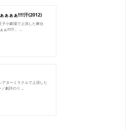
ぁ!!!!汗(2012)
ずが王子小劇場で上演した舞台
!!汗」 ...
ずがシアターミラクルで上演した
劇評のリ ...