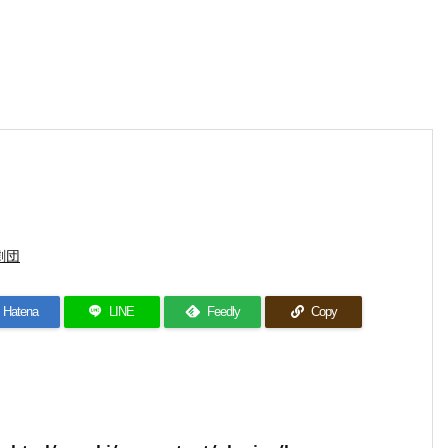
劇団
Hatena
LINE
Feedly
Copy