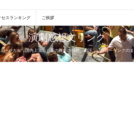
クセスランキング
ご挨拶
演劇感想文リンク
ュージカル（国内上演分）等の舞台の感想、劇評、レビューリンクのま