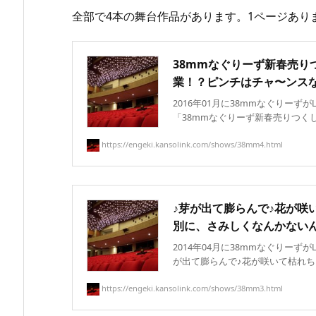
全部で4本の舞台作品があります。1ページあり
38mmなぐりーず新春売りつ
業！？ピンチはチャ〜ンス
2016年01月に38mmなぐりーずがL
「38mmなぐりーず新春売りつくしライ
https://engeki.kansolink.com/shows/38mm4.html
♪芽が出て膨らんで♪花が咲い
別に、さみしくなんかない
2014年04月に38mmなぐりーずが
が出て膨らんで♪花が咲いて枯れちゃっ…!
https://engeki.kansolink.com/shows/38mm3.html