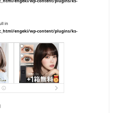
html/engeki/wp-content/plugins/ks-
ll in
html/engeki/wp-content/plugins/ks-
]