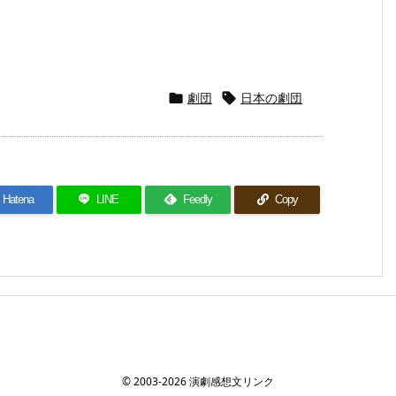
劇団
日本の劇団


Hatena
LINE
Feedly
Copy
©
2003
-2026
演劇感想文リンク