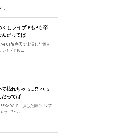
ます
くしライブ PもPも卒
なんだってば
ive Cafe 弁天で上演した舞台
ブ Pも ...
て枯れちゃっ…!? べっ
んだってば
LEFKADAで上演した舞台「♪芽
? べ ...