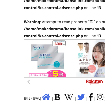
/home/makedorama/kansolink.com/public_
control/ks-control-adsense.php
on line
13
Warning
: Attempt to read property "ID" on nu
/home/makedorama/kansolink.com/public_
control/ks-control-adsense.php
on line
13
劇団情報:[
|
|
|
|
|