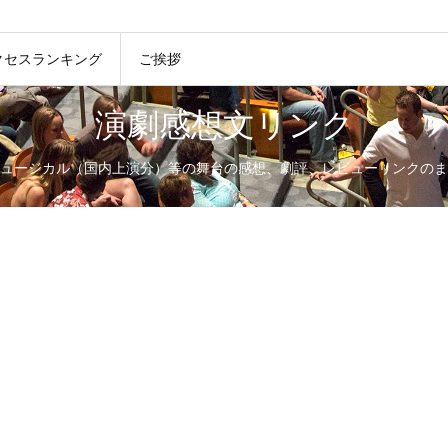
クセスランキング
ご挨拶
演劇感想文リンク
ュージカル（国内上演分）等の舞台の感想、劇評、レビューリンクのま