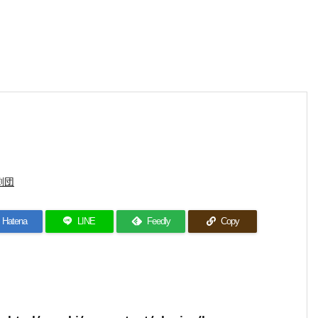
劇団
Hatena
LINE
Feedly
Copy