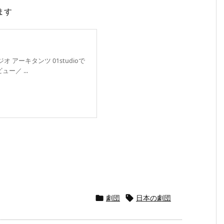
ます
 アーキタンツ 01studioで
／ ...
劇団
日本の劇団

