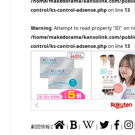
/home/makedorama/kansolink.com/public_
control/ks-control-adsense.php
on line
13
Warning
: Attempt to read property "ID" on nu
/home/makedorama/kansolink.com/public_
control/ks-control-adsense.php
on line
13
劇団情報:[
|
|
|
|
|