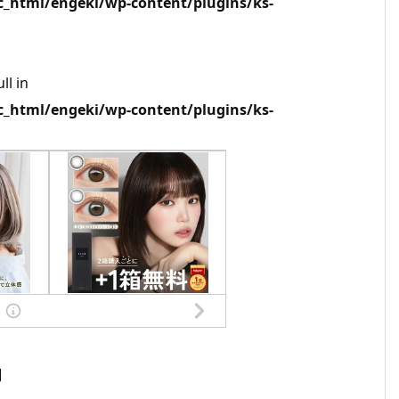
html/engeki/wp-content/plugins/ks-
ll in
html/engeki/wp-content/plugins/ks-
]