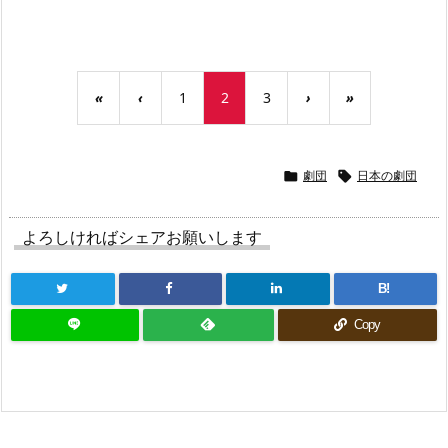
«
‹
1
2
3
›
»
劇団
日本の劇団


よろしければシェアお願いします
B!
Copy