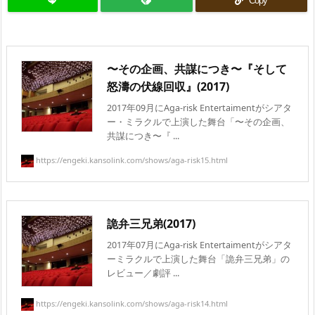
Copy
〜その企画、共謀につき〜『そして
怒濤の伏線回収』(2017)
2017年09月にAga-risk Entertaimentがシアタ
ー・ミラクルで上演した舞台「〜その企画、
共謀につき〜『 ...
https://engeki.kansolink.com/shows/aga-risk15.html
詭弁三兄弟(2017)
2017年07月にAga-risk Entertaimentがシアタ
ーミラクルで上演した舞台「詭弁三兄弟」の
レビュー／劇評 ...
https://engeki.kansolink.com/shows/aga-risk14.html