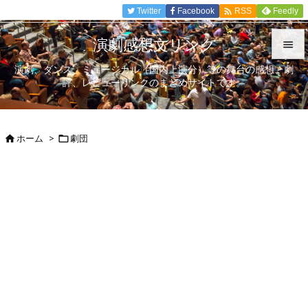

Twitter
Facebook
Feedly
RSS
演劇感想文リンク

演劇、ダンス、ミュージカル（国内上演分）等の舞台の感想、劇

評、レビューリンクのまとめサイトです。
メニュ

サイド
ホーム
>
劇団



前へ

次へ

検索