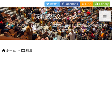

Twitter
Facebook
Feedly
RSS
演劇感想文リンク

演劇、ダンス、ミュージカル（国内上演分）等の舞台の感想、劇

評、レビューリンクのまとめサイトです。
メニュ

サイド
ホーム
>
劇団



前へ

次へ

検索