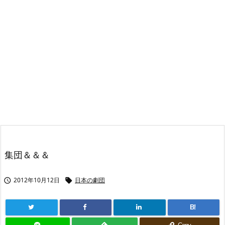
集団＆＆＆
2012年10月12日
日本の劇団


B!