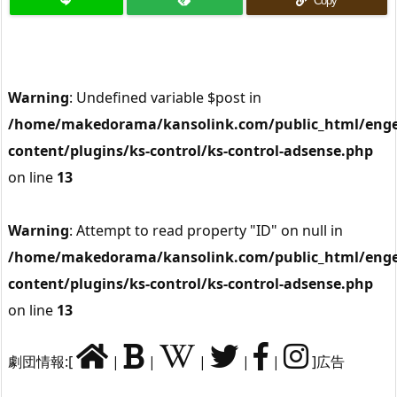
Copy
Warning
: Undefined variable $post in
/home/makedorama/kansolink.com/public_html/enge
content/plugins/ks-control/ks-control-adsense.php
on line
13
Warning
: Attempt to read property "ID" on null in
/home/makedorama/kansolink.com/public_html/enge
content/plugins/ks-control/ks-control-adsense.php
on line
13
劇団情報:[
|
|
|
|
|
]広告