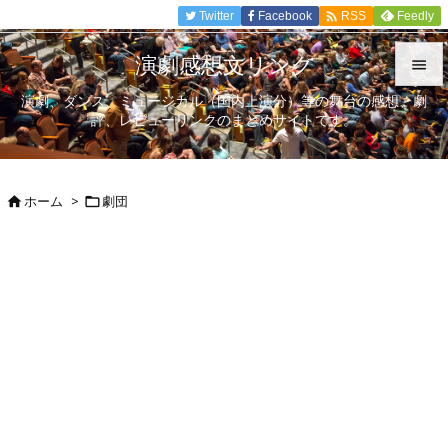

Twitter
Facebook
Feedly
RSS
演劇感想文リンク

演劇、ダンス、ミュージカル（国内上演分）等の舞台の感想、劇

評、レビューリンクのまとめサイトです。
メニュ

サイド
ホーム
>
劇団



前へ

次へ

検索