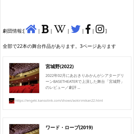
劇団情報:[
|
|
|
|
|
]
全部で22本の舞台作品があります。3ページあります
宮城野(2022)
2022年02月にあおきりみかんがシアターグリ
ーンBASETHEATERで上演した舞台「宮城野」
のレビュー／劇評 ...
https://engeki.kansolink.com/shows/aokirimikan22.html
ワード・ロープ(2019)