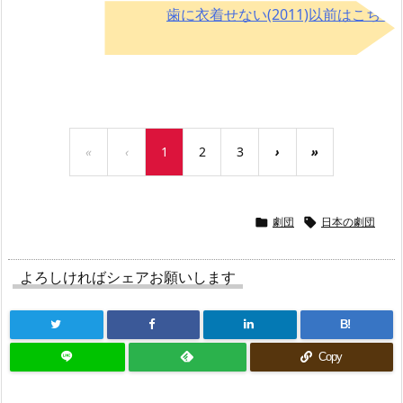
歯に衣着せない(2011)以前はこちら
→
«
‹
1
2
3
›
»
劇団
日本の劇団


よろしければシェアお願いします
B!
Copy