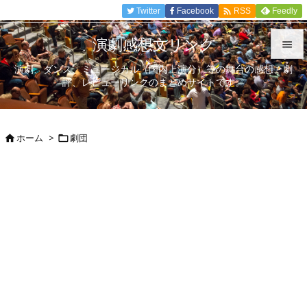

Twitter
Facebook
Feedly
RSS
演劇感想文リンク

演劇、ダンス、ミュージカル（国内上演分）等の舞台の感想、劇

評、レビューリンクのまとめサイトです。
メニュ

サイド
ホーム
>
劇団



前へ

次へ

検索