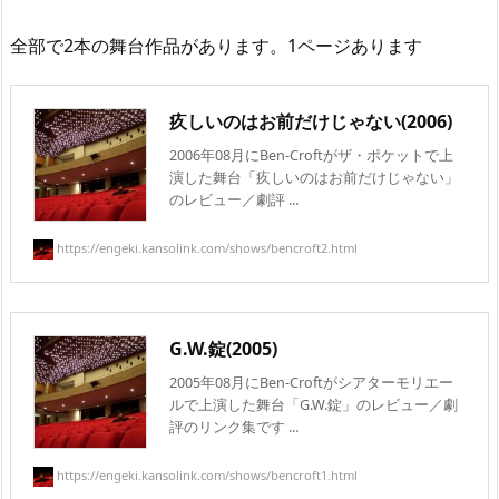
全部で2本の舞台作品があります。1ページあります
疚しいのはお前だけじゃない(2006)
2006年08月にBen-Croftがザ・ポケットで上
演した舞台「疚しいのはお前だけじゃない」
のレビュー／劇評 ...
https://engeki.kansolink.com/shows/bencroft2.html
G.W.錠(2005)
2005年08月にBen-Croftがシアターモリエー
ルで上演した舞台「G.W.錠」のレビュー／劇
評のリンク集です ...
https://engeki.kansolink.com/shows/bencroft1.html