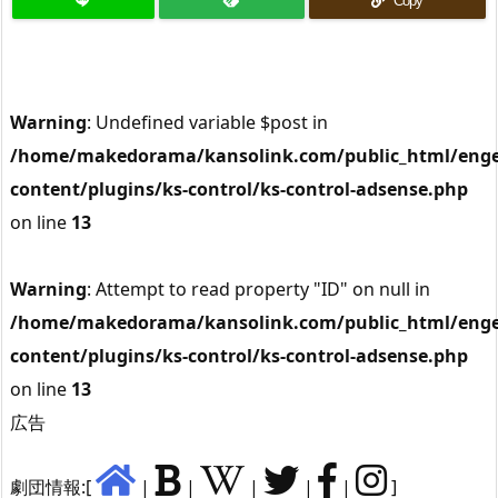
Copy
Warning
: Undefined variable $post in
/home/makedorama/kansolink.com/public_html/enge
content/plugins/ks-control/ks-control-adsense.php
on line
13
Warning
: Attempt to read property "ID" on null in
/home/makedorama/kansolink.com/public_html/enge
content/plugins/ks-control/ks-control-adsense.php
on line
13
広告
劇団情報:[
|
|
|
|
|
]