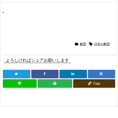
“
劇団
日本の劇団


よろしければシェアお願いします
B!
Copy