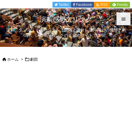

Twitter
Facebook
Feedly
RSS
演劇感想文リンク

演劇、ダンス、ミュージカル（国内上演分）等の舞台の感想、劇

評、レビューリンクのまとめサイトです。
メニュ

サイド
ホーム
>
劇団



前へ

次へ

検索