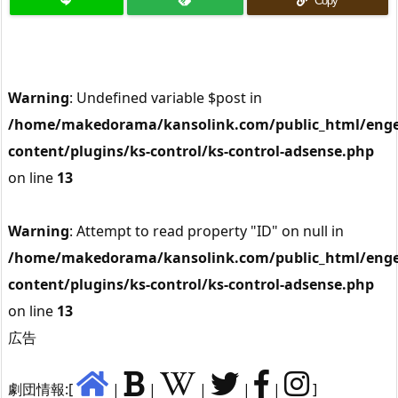
Copy
Warning
: Undefined variable $post in
/home/makedorama/kansolink.com/public_html/enge
content/plugins/ks-control/ks-control-adsense.php
on line
13
Warning
: Attempt to read property "ID" on null in
/home/makedorama/kansolink.com/public_html/enge
content/plugins/ks-control/ks-control-adsense.php
on line
13
広告
劇団情報:[
|
|
|
|
|
]