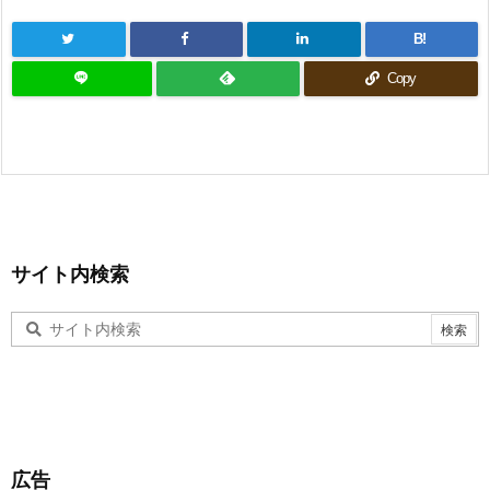
B!
Copy
サイト内検索
広告