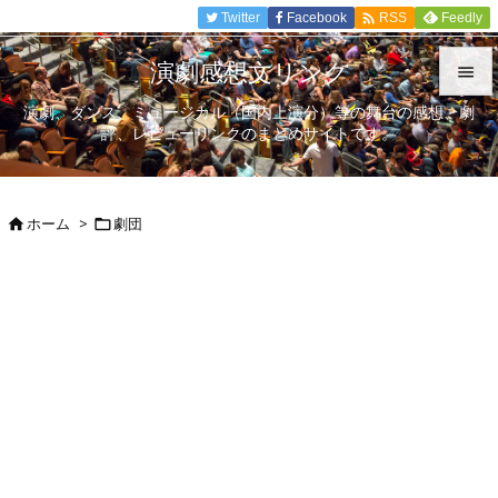

Twitter
Facebook
Feedly
RSS
演劇感想文リンク

演劇、ダンス、ミュージカル（国内上演分）等の舞台の感想、劇

評、レビューリンクのまとめサイトです。
メニュ

サイド
ホーム
>
劇団



前へ

次へ

検索