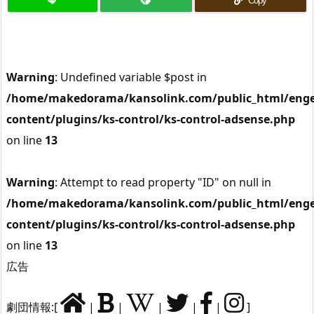
Copy
Warning
: Undefined variable $post in
/home/makedorama/kansolink.com/public_html/enge
content/plugins/ks-control/ks-control-adsense.php
on line
13
Warning
: Attempt to read property "ID" on null in
/home/makedorama/kansolink.com/public_html/enge
content/plugins/ks-control/ks-control-adsense.php
on line
13
広告
劇団情報:[
|
|
|
|
|
]