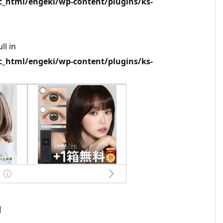
html/engeki/wp-content/plugins/ks-
ll in
html/engeki/wp-content/plugins/ks-
]