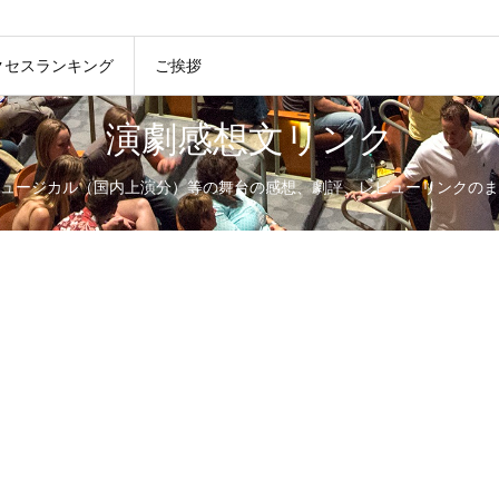
クセスランキング
ご挨拶
演劇感想文リンク
ュージカル（国内上演分）等の舞台の感想、劇評、レビューリンクのま