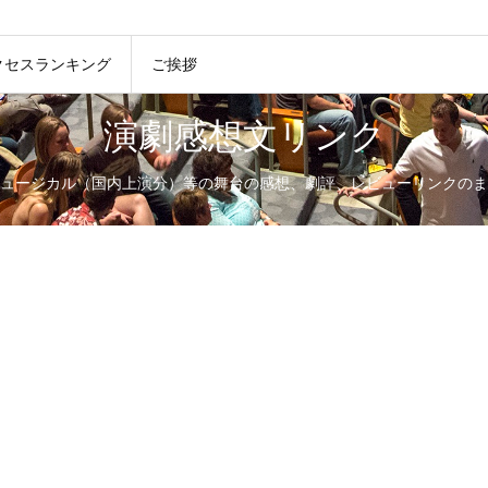
クセスランキング
ご挨拶
演劇感想文リンク
ュージカル（国内上演分）等の舞台の感想、劇評、レビューリンクのま