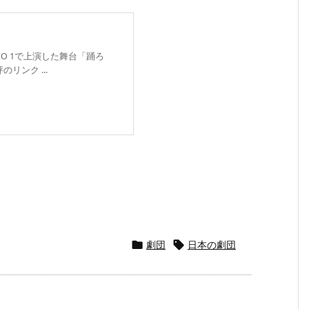
 DECO 1で上演した舞台「踊ろ
リンク ...
劇団
日本の劇団

