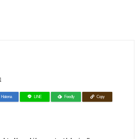
団
Hatena
LINE
Feedly
Copy