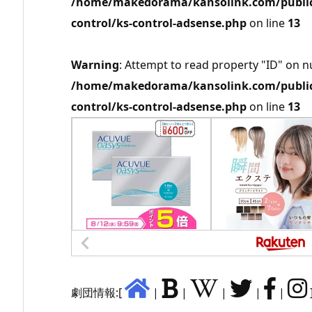
/home/makedorama/kansolink.com/public_
control/ks-control-adsense.php
on line
13
Warning
: Attempt to read property "ID" on nu
/home/makedorama/kansolink.com/public_
control/ks-control-adsense.php
on line
13
劇団情報:[
|
|
|
|
|