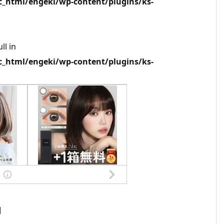
html/engeki/wp-content/plugins/ks-
ll in
html/engeki/wp-content/plugins/ks-
]