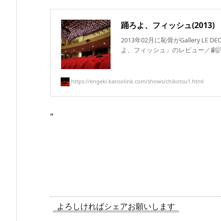
踊ろよ、フィッシュ(2013)
2013年02月に恥骨がGallery LE
よ、フィッシュ」のレビュー／劇評の
https://engeki.kansolink.com/shows/chikotsu1.html
“
よろしければシェアお願いします