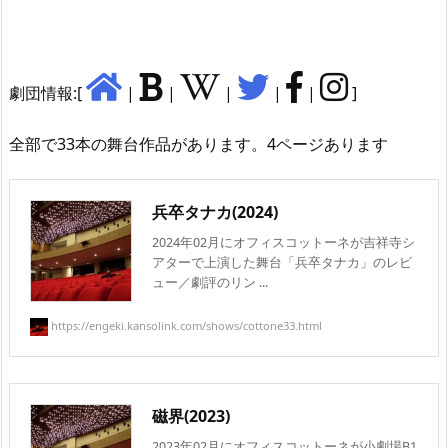
劇団情報:[
|
|
|
|
|
]
全部で33本の舞台作品があります。4ページあります
兵卒タナカ(2024)
2024年02月にオフィスコットーネが吉祥寺シ
アターで上演した舞台「兵卒タナカ」のレビ
ュー／劇評のリン ...
https://engeki.kansolink.com/shows/cottone33.html
磁界(2023)
2023年02月にオフィスコットーネが小劇場B1