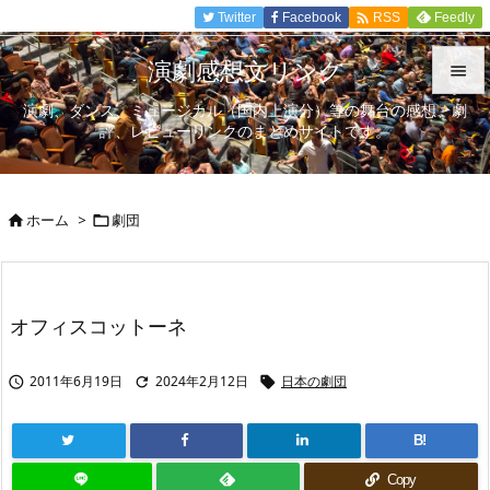

Twitter
Facebook
Feedly
RSS
演劇感想文リンク

演劇、ダンス、ミュージカル（国内上演分）等の舞台の感想、劇

評、レビューリンクのまとめサイトです。
メニュ

サイド
ホーム
>
劇団



前へ

次へ
オフィスコットーネ

検索
2011年6月19日
2024年2月12日
日本の劇団



B!
Copy