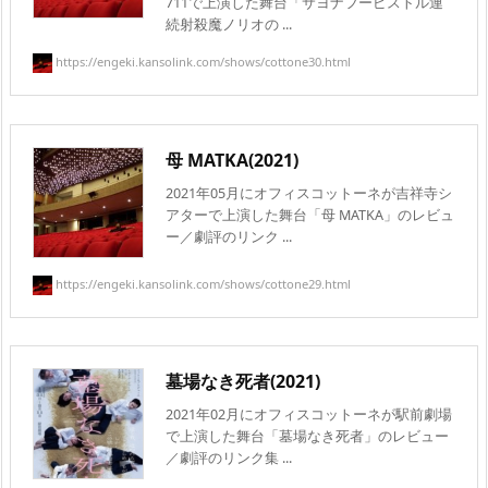
711で上演した舞台「サヨナフーピストル連
続射殺魔ノリオの ...
https://engeki.kansolink.com/shows/cottone30.html
母 MATKA(2021)
2021年05月にオフィスコットーネが吉祥寺シ
アターで上演した舞台「母 MATKA」のレビュ
ー／劇評のリンク ...
https://engeki.kansolink.com/shows/cottone29.html
墓場なき死者(2021)
2021年02月にオフィスコットーネが駅前劇場
で上演した舞台「墓場なき死者」のレビュー
／劇評のリンク集 ...