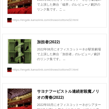
で上演した舞台「磁界」のレビュー／劇評の
リンク集です。こ ...
https://engeki.kansolink.com/shows/cottone32.html
加担者(2022)
2022年08月にオフィスコットーネが駅前劇場
で上演した舞台「加担者」のレビュー／劇評
のリンク集です。 ...
https://engeki.kansolink.com/shows/cottone31.html
サヨナフーピストル連続射殺魔ノリ
オの青春(2022)
2022年03月にオフィスコットーネがシアター