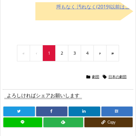
埒もなく 汚れなく(2019)以前はこ
ちら→
«
‹
1
2
3
4
›
»
劇団
日本の劇団


よろしければシェアお願いします
B!
Copy