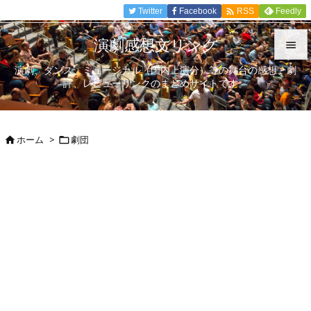

Twitter
Facebook
Feedly
RSS
演劇感想文リンク

演劇、ダンス、ミュージカル（国内上演分）等の舞台の感想、劇

評、レビューリンクのまとめサイトです。
メニュ

サイド
ホーム
>
劇団



前へ

次へ

検索