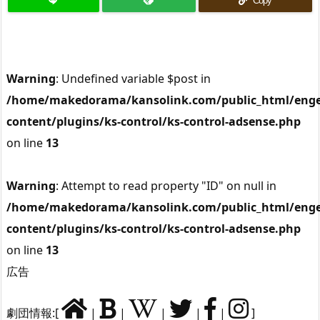
Copy
Warning
: Undefined variable $post in
/home/makedorama/kansolink.com/public_html/enge
content/plugins/ks-control/ks-control-adsense.php
on line
13
Warning
: Attempt to read property "ID" on null in
/home/makedorama/kansolink.com/public_html/enge
content/plugins/ks-control/ks-control-adsense.php
on line
13
広告
劇団情報:[
|
|
|
|
|
]