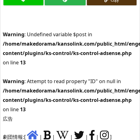
Copy
Warning
: Undefined variable $post in
/home/makedorama/kansolink.com/public_html/enge
content/plugins/ks-control/ks-control-adsense.php
on line
13
Warning
: Attempt to read property "ID" on null in
/home/makedorama/kansolink.com/public_html/enge
content/plugins/ks-control/ks-control-adsense.php
on line
13
広告
劇団情報:[
|
|
|
|
|
]