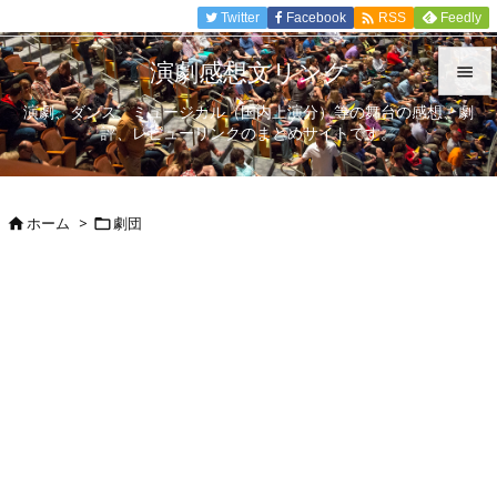

Twitter
Facebook
Feedly
RSS
演劇感想文リンク

演劇、ダンス、ミュージカル（国内上演分）等の舞台の感想、劇

評、レビューリンクのまとめサイトです。
メニュ

サイド
ホーム
>
劇団



前へ

次へ

検索