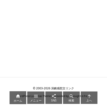
©
2003
-2026
演劇感想文リンク





WordPress Luxeritas Theme is provided by "
Thought is free
".
メニュー
SNS
検索
上へ
ホーム