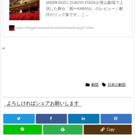
2009年04月にD-BOYS STAGEが青山劇場で上
演した舞台「鴉〜KARASU」のレビュー／劇
評のリンク集です。こ ...
https://engeki.kansolink.com/shows/d-boys1.html
“
劇団
日本の劇団


よろしければシェアお願いします
B!
Copy