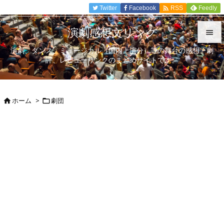

Twitter
Facebook
Feedly
RSS
演劇感想文リンク

演劇、ダンス、ミュージカル（国内上演分）等の舞台の感想、劇

評、レビューリンクのまとめサイトです。
メニュ

サイド
ホーム
>
劇団



前へ

次へ

検索