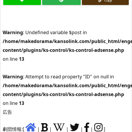
Copy
Warning
: Undefined variable $post in
/home/makedorama/kansolink.com/public_html/enge
content/plugins/ks-control/ks-control-adsense.php
on line
13
Warning
: Attempt to read property "ID" on null in
/home/makedorama/kansolink.com/public_html/enge
content/plugins/ks-control/ks-control-adsense.php
on line
13
広告
劇団情報:[
|
|
|
|
|
]