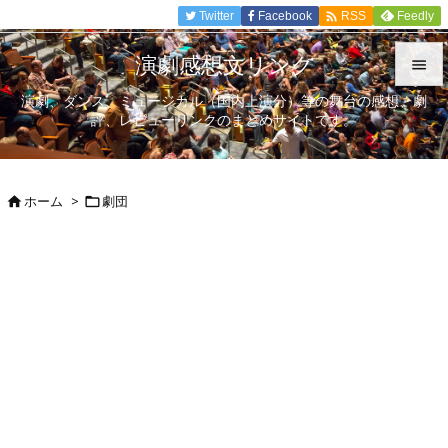

Twitter
Facebook
Feedly
RSS
演劇感想文リンク

演劇、ダンス、ミュージカル（国内上演分）等の舞台の感想、劇

評、レビューリンクのまとめサイトです。
メニュ

サイド
ホーム
>
劇団



前へ

次へ

検索