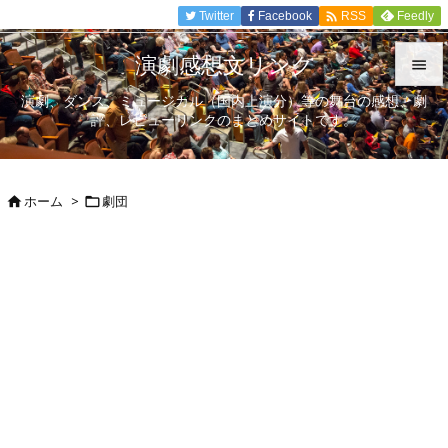

Twitter
Facebook
Feedly
RSS
演劇感想文リンク

演劇、ダンス、ミュージカル（国内上演分）等の舞台の感想、劇

評、レビューリンクのまとめサイトです。
メニュ

サイド
ホーム
>
劇団



前へ

次へ

検索