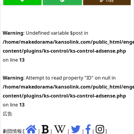
Copy
Warning
: Undefined variable $post in
/home/makedorama/kansolink.com/public_html/enge
content/plugins/ks-control/ks-control-adsense.php
on line
13
Warning
: Attempt to read property "ID" on null in
/home/makedorama/kansolink.com/public_html/enge
content/plugins/ks-control/ks-control-adsense.php
on line
13
広告
劇団情報:[
|
|
|
|
|
]