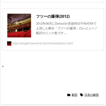
フツーの爆弾(2012)
2012年06月にDotoo!が赤坂RED/THEATERで
上演した舞台「フツーの爆弾」のレビュー／
劇評のリンク集です ...
https://engeki.kansolink.com/shows/dotoo1.html
“
劇団
日本の劇団

