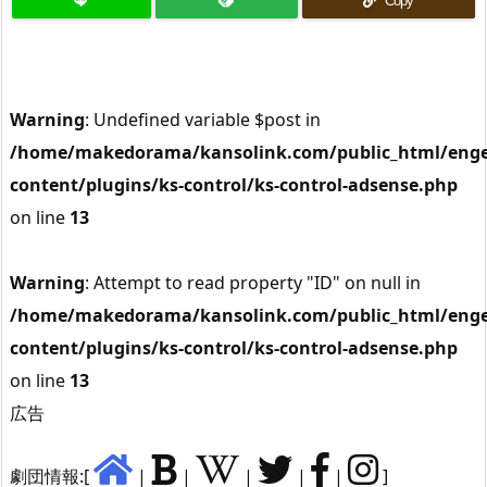
Copy
Warning
: Undefined variable $post in
/home/makedorama/kansolink.com/public_html/enge
content/plugins/ks-control/ks-control-adsense.php
on line
13
Warning
: Attempt to read property "ID" on null in
/home/makedorama/kansolink.com/public_html/enge
content/plugins/ks-control/ks-control-adsense.php
on line
13
広告
劇団情報:[
|
|
|
|
|
]