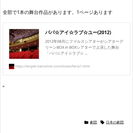
全部で1本の舞台作品があります。1ページあります
パパ☆アイ☆ラブ☆ユー(2012)
2012年08月にファルスシアターがシアターグ
リーンBOX in BOXシアターで上演した舞台
「パパ☆アイ☆ラブ☆ ...
https://engeki.kansolink.com/shows/farce1.html
“
劇団
日本の劇団

