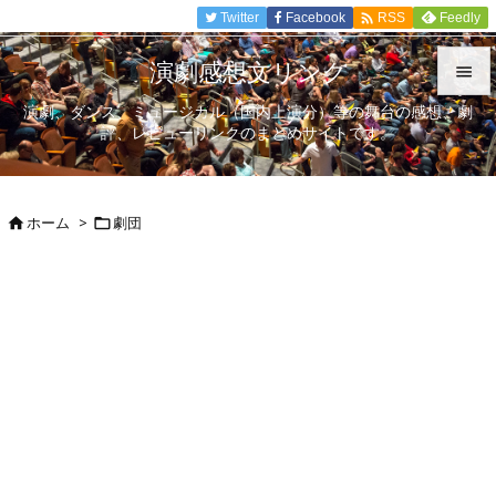

Twitter
Facebook
Feedly
RSS
演劇感想文リンク

演劇、ダンス、ミュージカル（国内上演分）等の舞台の感想、劇

評、レビューリンクのまとめサイトです。
メニュ

サイド
ホーム
>
劇団



前へ

次へ

検索