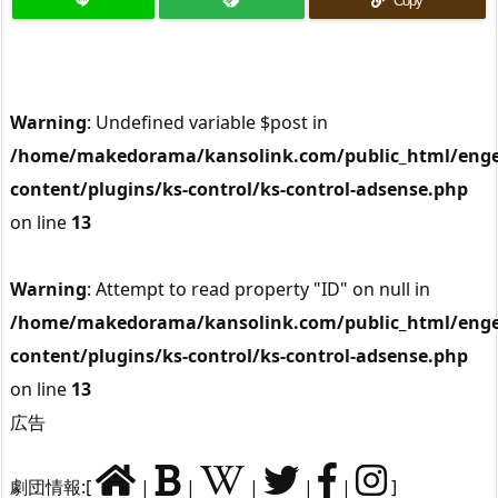
Copy
Warning
: Undefined variable $post in
/home/makedorama/kansolink.com/public_html/enge
content/plugins/ks-control/ks-control-adsense.php
on line
13
Warning
: Attempt to read property "ID" on null in
/home/makedorama/kansolink.com/public_html/enge
content/plugins/ks-control/ks-control-adsense.php
on line
13
広告
劇団情報:[
|
|
|
|
|
]