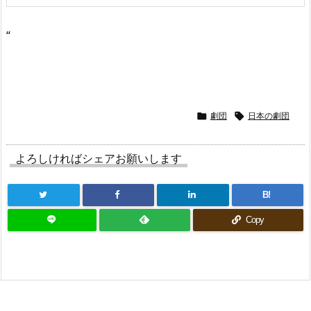
“
劇団
日本の劇団


よろしければシェアお願いします
B!
Copy