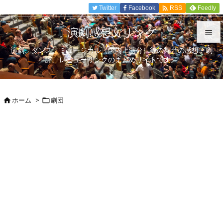

Twitter
Facebook
Feedly
RSS
演劇感想文リンク

演劇、ダンス、ミュージカル（国内上演分）等の舞台の感想、劇

評、レビューリンクのまとめサイトです。
メニュ

サイド
ホーム
>
劇団



前へ

次へ

検索