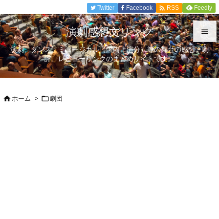

Twitter
Facebook
Feedly
RSS
演劇感想文リンク

演劇、ダンス、ミュージカル（国内上演分）等の舞台の感想、劇

評、レビューリンクのまとめサイトです。
メニュ

サイド
ホーム
>
劇団



前へ

次へ

検索