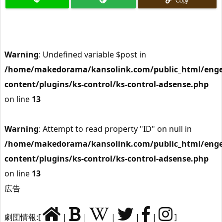
Copy
Warning
: Undefined variable $post in
/home/makedorama/kansolink.com/public_html/enge
content/plugins/ks-control/ks-control-adsense.php
on line
13
Warning
: Attempt to read property "ID" on null in
/home/makedorama/kansolink.com/public_html/enge
content/plugins/ks-control/ks-control-adsense.php
on line
13
広告
劇団情報:[
|
|
|
|
|
]