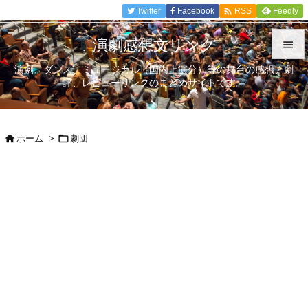

Twitter
Facebook
Feedly
RSS
演劇感想文リンク

演劇、ダンス、ミュージカル（国内上演分）等の舞台の感想、劇

評、レビューリンクのまとめサイトです。
メニュ

サイド
ホーム
>
劇団



前へ

次へ

検索