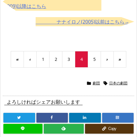
(2009)以降はこちら
ナナイロノ(2005)以前はこちら→
«
‹
1
2
3
4
5
›
»
劇団
日本の劇団


よろしければシェアお願いします
B!
Copy