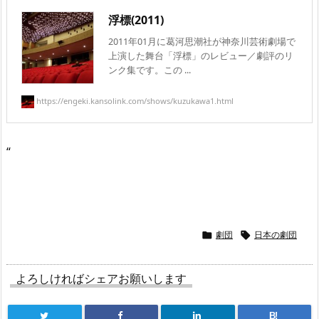
浮標(2011)
2011年01月に葛河思潮社が神奈川芸術劇場で
上演した舞台「浮標」のレビュー／劇評のリ
ンク集です。この ...
https://engeki.kansolink.com/shows/kuzukawa1.html
“
劇団
日本の劇団


よろしければシェアお願いします
B!