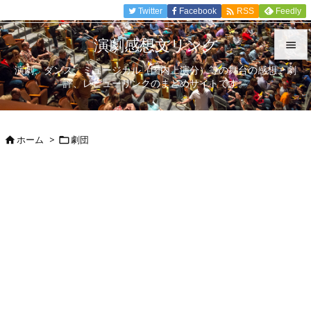

Twitter
Facebook
Feedly
RSS
演劇感想文リンク

演劇、ダンス、ミュージカル（国内上演分）等の舞台の感想、劇

評、レビューリンクのまとめサイトです。
メニュ

サイド
ホーム
>
劇団



前へ

次へ

検索