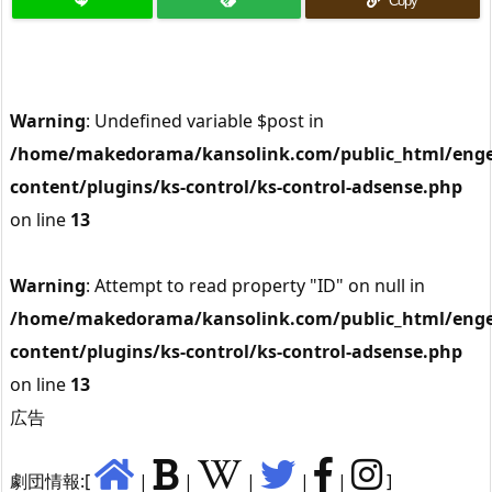
Copy
Warning
: Undefined variable $post in
/home/makedorama/kansolink.com/public_html/enge
content/plugins/ks-control/ks-control-adsense.php
on line
13
Warning
: Attempt to read property "ID" on null in
/home/makedorama/kansolink.com/public_html/enge
content/plugins/ks-control/ks-control-adsense.php
on line
13
広告
劇団情報:[
|
|
|
|
|
]