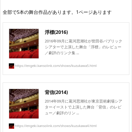
全部で5本の舞台作品があります。1ページあります
浮標(2016)
2016年09月に葛河思潮社が世田谷パブリック
シアターで上演した舞台「浮標」のレビュー
／劇評のリンク集 ...
https://engeki.kansolink.com/shows/kuzukawa5.html
背信(2014)
2014年09月に葛河思潮社が東京芸術劇場シア
ターイーストで上演した舞台「背信」のレビ
ュー／劇評のリン ...
https://engeki.kansolink.com/shows/kuzukawa4.html