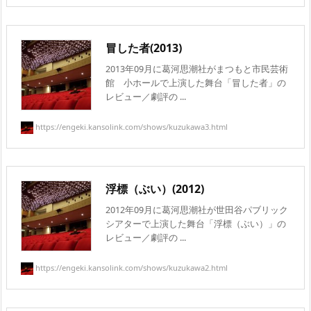
冒した者(2013)
2013年09月に葛河思潮社がまつもと市民芸術
館 小ホールで上演した舞台「冒した者」の
レビュー／劇評の ...
https://engeki.kansolink.com/shows/kuzukawa3.html
浮標（ぶい）(2012)
2012年09月に葛河思潮社が世田谷パブリック
シアターで上演した舞台「浮標（ぶい）」の
レビュー／劇評の ...
https://engeki.kansolink.com/shows/kuzukawa2.html