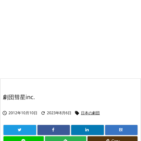
劇団彗星inc.
2012年10月10日
2023年8月6日
日本の劇団



B!