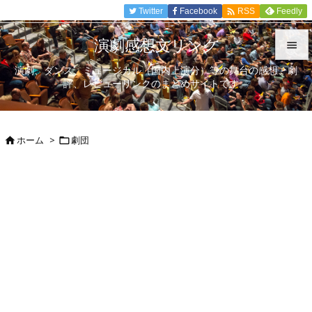

Twitter
Facebook
Feedly
RSS
演劇感想文リンク

演劇、ダンス、ミュージカル（国内上演分）等の舞台の感想、劇

評、レビューリンクのまとめサイトです。
メニュ

サイド
ホーム
>
劇団



前へ

次へ

検索