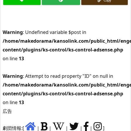
Copy
Warning
: Undefined variable $post in
/home/makedorama/kansolink.com/public_html/enge
content/plugins/ks-control/ks-control-adsense.php
on line
13
Warning
: Attempt to read property "ID" on null in
/home/makedorama/kansolink.com/public_html/enge
content/plugins/ks-control/ks-control-adsense.php
on line
13
広告
劇団情報:[
|
|
|
|
|
]