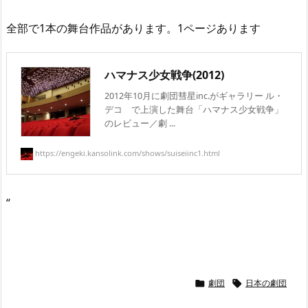
全部で1本の舞台作品があります。1ページあります
ハマナス少女戦争(2012)
2012年10月に劇団彗星inc.がギャラリー ル・
デコ で上演した舞台「ハマナス少女戦争」
のレビュー／劇 ...
https://engeki.kansolink.com/shows/suiseiinc1.html
“
劇団
日本の劇団

