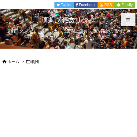

Twitter
Facebook
Feedly
RSS
演劇感想文リンク

演劇、ダンス、ミュージカル（国内上演分）等の舞台の感想、劇

評、レビューリンクのまとめサイトです。
メニュ

サイド
ホーム
>
劇団



前へ

次へ

検索