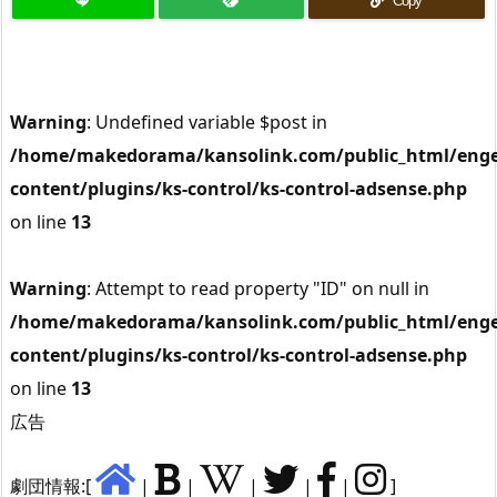
Copy
Warning
: Undefined variable $post in
/home/makedorama/kansolink.com/public_html/enge
content/plugins/ks-control/ks-control-adsense.php
on line
13
Warning
: Attempt to read property "ID" on null in
/home/makedorama/kansolink.com/public_html/enge
content/plugins/ks-control/ks-control-adsense.php
on line
13
広告
劇団情報:[
|
|
|
|
|
]