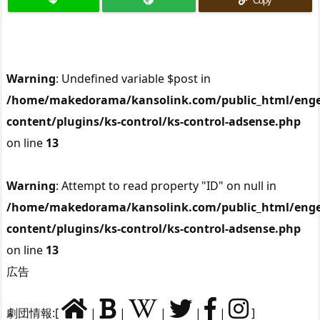
Copy
Warning
: Undefined variable $post in
/home/makedorama/kansolink.com/public_html/enge
content/plugins/ks-control/ks-control-adsense.php
on line
13
Warning
: Attempt to read property "ID" on null in
/home/makedorama/kansolink.com/public_html/enge
content/plugins/ks-control/ks-control-adsense.php
on line
13
広告
劇団情報:[
|
|
|
|
|
]