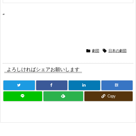
“
劇団
日本の劇団


よろしければシェアお願いします
B!
Copy