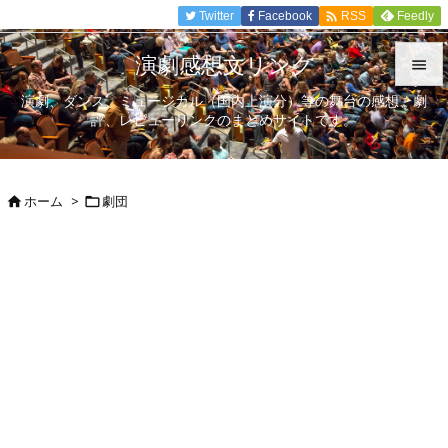

Twitter
Facebook
Feedly
RSS
演劇感想文リンク

演劇、ダンス、ミュージカル（国内上演分）等の舞台の感想、劇

評、レビューリンクのまとめサイトです。
メニュ

サイド
ホーム
>
劇団



前へ

次へ

検索