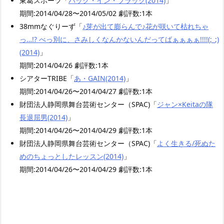
東葛スポーツ「
バック・イン・ブラック(2014)
」
期間:2014/04/28〜2014/05/02 劇評数:1本
38mmなぐりーず「
♪芽が出て膨らんで♪花が咲いて枯れちゃ
っ…!? べっ別に、さみしくなんかないんだってばぁぁぁぁ!!!!(;_;)
(2014)
」
期間:2014/04/26 劇評数:1本
シアターTRIBE「
あ・GAIN(2014)
」
期間:2014/04/26〜2014/04/27 劇評数:1本
財団法人静岡県舞台芸術センター（SPAC)「
ジャン×Keitaの隊
長退屈男(2014)
」
期間:2014/04/26〜2014/04/29 劇評数:1本
財団法人静岡県舞台芸術センター（SPAC)「
よく生きる/死ぬた
めのちょっとしたレッスン(2014)
」
期間:2014/04/26〜2014/04/29 劇評数:1本