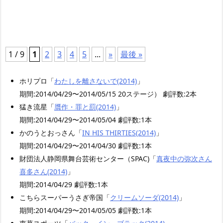
1 / 9
1
2
3
4
5
...
»
最後 »
ホリプロ「
わたしを離さないで(2014)
」
期間:2014/04/29〜2014/05/15 20ステージ） 劇評数:2本
猛き流星「
贋作・罪と罰(2014)
」
期間:2014/04/29〜2014/05/04 劇評数:1本
かのうとおっさん「
IN HIS THIRTIES(2014)
」
期間:2014/04/29〜2014/04/30 劇評数:1本
財団法人静岡県舞台芸術センター（SPAC)「
真夜中の弥次さん
喜多さん(2014)
」
期間:2014/04/29 劇評数:1本
こちらスーパーうさぎ帝国「
クリームソーダ(2014)
」
期間:2014/04/29〜2014/05/05 劇評数:1本