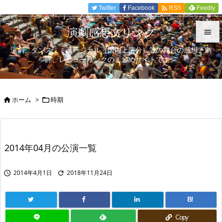

Twitter
Facebook
Feedly
RSS
演劇感想文リンク

演劇、ダンス、ミュージカル（国内上演分）等の舞台の感想、劇

評、レビューリンクのまとめサイトです。
メニュ

サイド
ホーム
>
時期



前へ

次へ
2014年04月の公演一覧

検索
2014年4月1日
2018年11月24日


B!
Copy