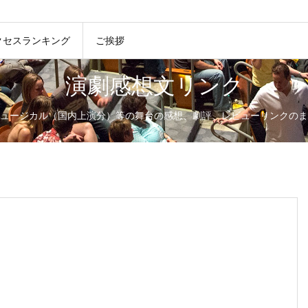
クセスランキング
ご挨拶
演劇感想文リンク
ュージカル（国内上演分）等の舞台の感想、劇評、レビューリンクのま