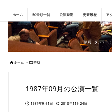
ホーム
50音順一覧
公演時期
更新履歴
ア
演劇、ダンス、ミ
ホーム
>
時期


1987年09月の公演一覧
1987年9月1日
2018年11月24日

