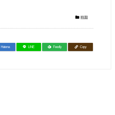
時期

Hatena
LINE
Feedly
Copy