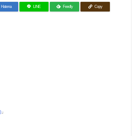
Hatena
LINE
Feedly
Copy
)
」