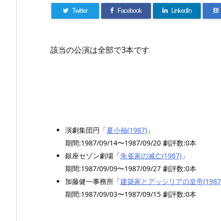
Twitter
Facebook
LinkedIn
B!
該当の公演は全部で3本です
演劇集団円「
夏小袖(1987)
」
期間:1987/09/14〜1987/09/20 劇評数:0本
銀座セゾン劇場「
朱雀家の滅亡(1987)
」
期間:1987/09/09〜1987/09/27 劇評数:0本
加藤健一事務所「
建築家とアッシリアの皇帝(1987
期間:1987/09/03〜1987/09/15 劇評数:0本