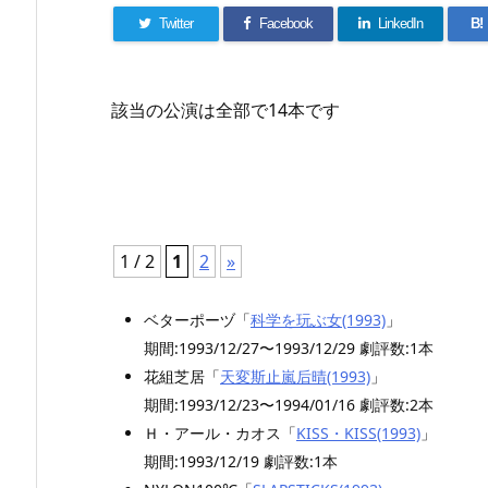
Twitter
Facebook
LinkedIn
B!
該当の公演は全部で14本です
1 / 2
1
2
»
ベターポーヅ「
科学を玩ぶ女(1993)
」
期間:1993/12/27〜1993/12/29 劇評数:1本
花組芝居「
天変斯止嵐后晴(1993)
」
期間:1993/12/23〜1994/01/16 劇評数:2本
Ｈ・アール・カオス「
KISS・KISS(1993)
」
期間:1993/12/19 劇評数:1本