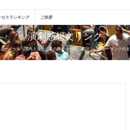
クセスランキング
ご挨拶
演劇感想文リンク
ュージカル（国内上演分）等の舞台の感想、劇評、レビューリンクのま