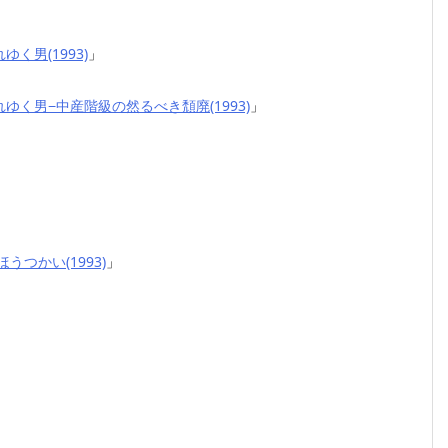
ゆく男(1993)
」
ゆく男−中産階級の然るべき頽廃(1993)
」
うつかい(1993)
」