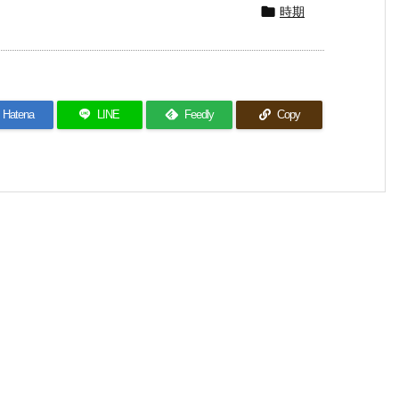
時期

Hatena
LINE
Feedly
Copy