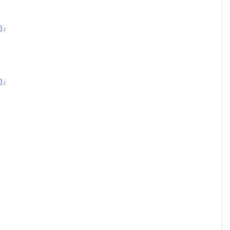
)
」
)
」