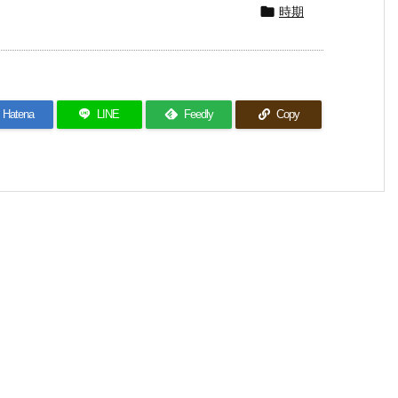
時期

Hatena
LINE
Feedly
Copy