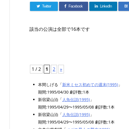
Twitter
Facebook
LinkedIn
B!
該当の公演は全部で16本です
1 / 2
1
2
»
本間しげる「
新米ミセス初めての週末(1995)
」
期間:1995/04/30 劇評数:1本
新宿梁山泊「
人魚伝説(1995)
」
期間:1995/04/29〜1995/05/08 劇評数:1本
新宿梁山泊「
人魚伝説(1995)
」
期間:1995/04/29〜1995/05/08 劇評数:1本