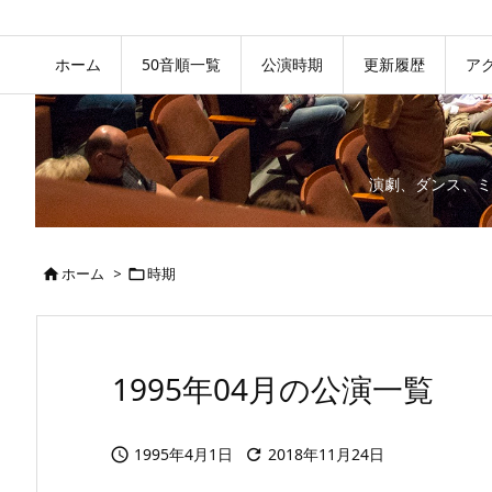
ホーム
50音順一覧
公演時期
更新履歴
ア
演劇、ダンス、ミ
ホーム
>
時期


1995年04月の公演一覧
1995年4月1日
2018年11月24日

