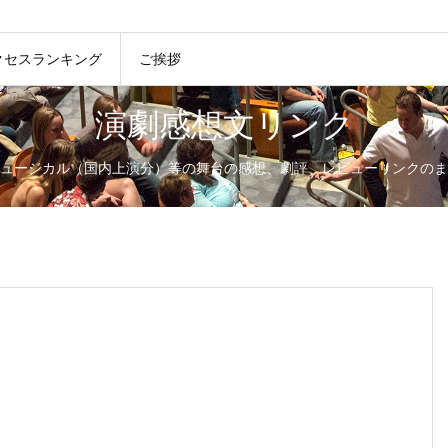
クセスランキング
ご挨拶
演劇感想文リンク
ュージカル（国内上演分）等の舞台の感想、劇評、レビューリンクのま