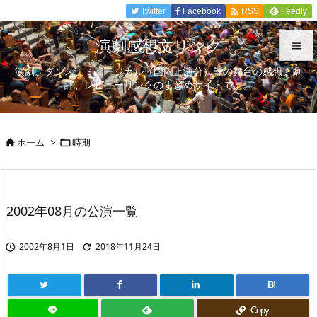

Twitter
Facebook
Feedly
RSS
演劇感想文リンク

演劇、ダンス、ミュージカル（国内上演分）等の舞台の感想、劇

評、レビューリンクのまとめサイトです。
メニュ

サイド
ホーム
>
時期



前へ

次へ
2002年08月の公演一覧

検索
2002年8月1日
2018年11月24日


B!
Copy