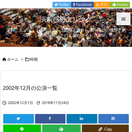

Twitter
Facebook
Feedly
RSS
演劇感想文リンク

演劇、ダンス、ミュージカル（国内上演分）等の舞台の感想、劇

評、レビューリンクのまとめサイトです。
メニュ

サイド
ホーム
>
時期



前へ

次へ
2002年12月の公演一覧

検索
2002年12月1日
2018年11月24日


B!
Copy