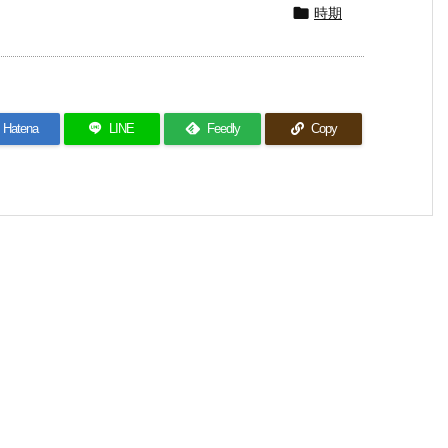
時期

Hatena
LINE
Feedly
Copy