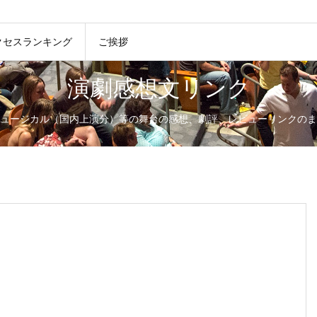
クセスランキング
ご挨拶
演劇感想文リンク
ュージカル（国内上演分）等の舞台の感想、劇評、レビューリンクのま