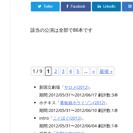
Twitter
Facebook
LinkedIn
B!
該当の公演は全部で86本です
1 / 9
1
2
3
4
5
...
»
最後 »
新国立劇場「
サロメ(2012)
」
期間:2012/05/31〜2012/06/17 劇評数:3本
ホチキス「
看板娘ホライゾン(2012)
」
期間:2012/05/31〜2012/06/10 劇評数:1本
intro「
ことほぐ(2012)
」
期間:2012/05/31〜2012/06/04 劇評数:1本