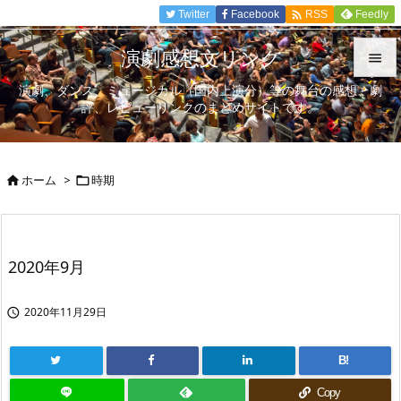

Twitter
Facebook
Feedly
RSS
演劇感想文リンク

演劇、ダンス、ミュージカル（国内上演分）等の舞台の感想、劇

評、レビューリンクのまとめサイトです。
メニュ

サイド
ホーム
>
時期



前へ

次へ
2020年9月

検索
2020年11月29日

B!
Copy