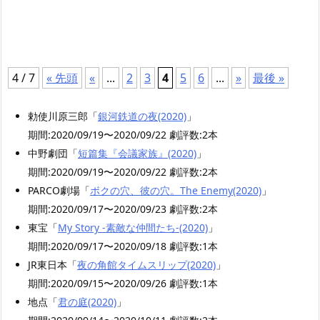
4 / 7
« 先頭
«
...
2
3
4
5
6
...
»
最後 »
勅使川原三郎「
銀河鉄道の夜(2020)
」
期間:2020/09/19〜2020/09/22 劇評数:2本
中野劇団「
短篇集『会議家族』(2020)
」
期間:2020/09/19〜2020/09/22 劇評数:2本
PARCO劇場「
ボクの穴、彼の穴。The Enemy(2020)
」
期間:2020/09/17〜2020/09/23 劇評数:2本
東宝「
My Story -素敵な仲間たち-(2020)
」
期間:2020/09/17〜2020/09/18 劇評数:1本
JR東日本「
夜の角館タイムスリップ(2020)
」
期間:2020/09/15〜2020/09/26 劇評数:1本
地点「
君の庭(2020)
」