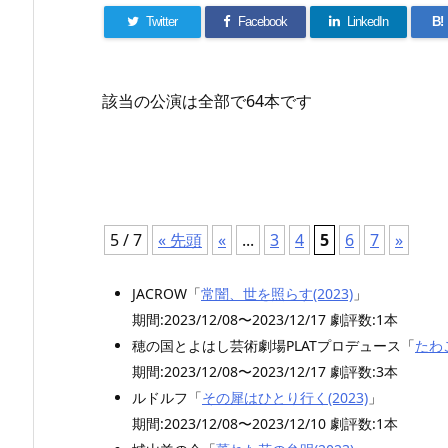
Twitter
Facebook
LinkedIn
B!
該当の公演は全部で64本です
5 / 7
« 先頭
«
...
3
4
5
6
7
»
JACROW「
常闇、世を照らす(2023)
」
期間:2023/12/08〜2023/12/17 劇評数:1本
穂の国とよはし芸術劇場PLATプロデュース「
たわご
期間:2023/12/08〜2023/12/17 劇評数:3本
ルドルフ「
その犀はひとり行く(2023)
」
期間:2023/12/08〜2023/12/10 劇評数:1本