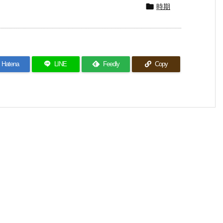
時期

Hatena
LINE
Feedly
Copy