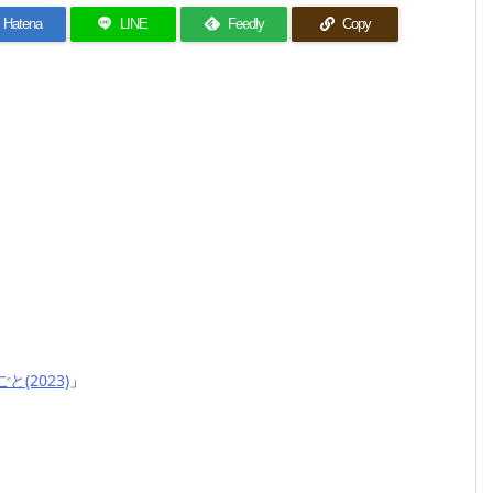
Hatena
LINE
Feedly
Copy
と(2023)
」