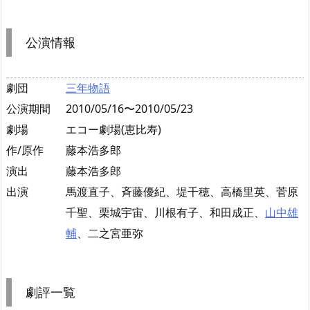
公演情報
劇団
三年物語
公演期間
2010/05/16〜2010/05/23
劇場
エコー劇場(恵比寿)
作/原作
藤本浩多郎
演出
藤本浩多郎
出演
馬渡直子、斉藤優紀、堤千穂、高橋里英、菅原
千聖、栗城宇宙、川根有子、和田成正、
山中雄
輔
、二之宮亜弥
劇評一覧