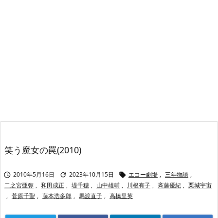
笑う魔女の罠(2010)
2010年5月16日
2023年10月15日
エコー劇場
,
三年物語
,



二之宮亜弥
,
和田成正
,
堤千穂
,
山中雄輔
,
川根有子
,
斉藤優紀
,
栗城宇宙
,
菅原千聖
,
藤本浩多郎
,
馬渡直子
,
高橋里英