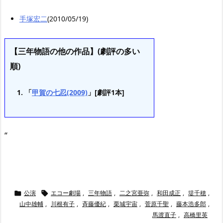
手塚宏二
(2010/05/19)
【三年物語の他の作品】(劇評の多い
順)
「
甲賀の七忍(2009)
」[劇評1本]
“
公演
エコー劇場
,
三年物語
,
二之宮亜弥
,
和田成正
,
堤千穂
,


山中雄輔
,
川根有子
,
斉藤優紀
,
栗城宇宙
,
菅原千聖
,
藤本浩多郎
,
馬渡直子
,
高橋里英