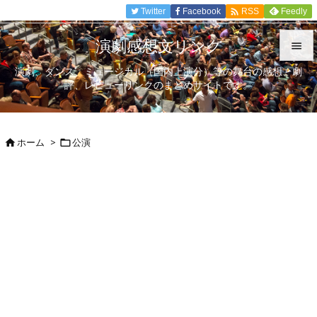

Twitter
Facebook
Feedly
RSS
演劇感想文リンク

演劇、ダンス、ミュージカル（国内上演分）等の舞台の感想、劇

評、レビューリンクのまとめサイトです。
メニュ

サイド
ホーム
>
公演



前へ

次へ

検索