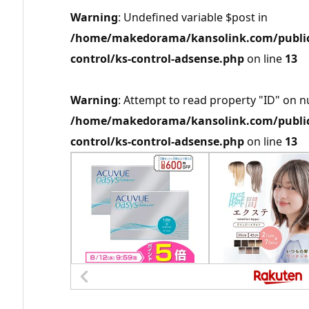
Warning
: Undefined variable $post in
/home/makedorama/kansolink.com/public_
control/ks-control-adsense.php
on line
13
Warning
: Attempt to read property "ID" on nu
/home/makedorama/kansolink.com/public_
control/ks-control-adsense.php
on line
13