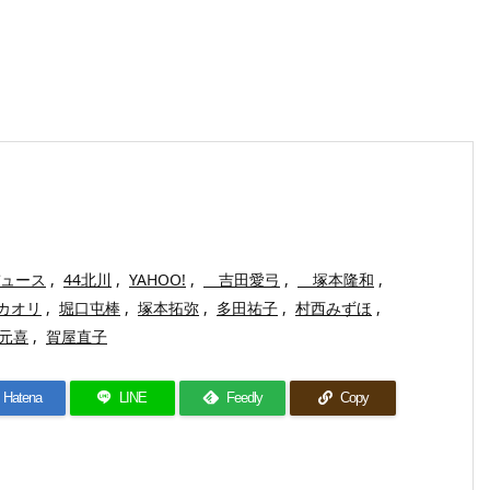
デュース
,
44北川
,
YAHOO!
,
吉田愛弓
,
塚本隆和
,
カオリ
,
堀口屯棒
,
塚本拓弥
,
多田祐子
,
村西みずほ
,
元喜
,
賀屋直子
Hatena
LINE
Feedly
Copy