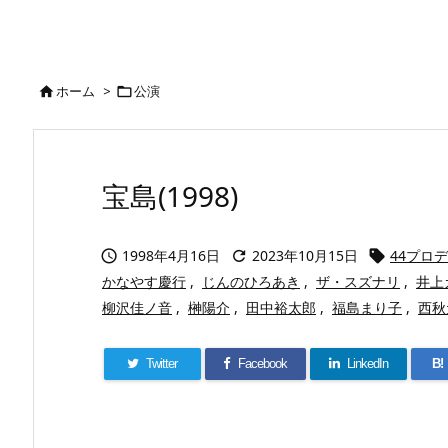
ホーム
>
公演


宝島(1998)
1998年4月16日
2023年10月15日
44プロ



かなやす慶行
,
じんのひろあき
,
ザ・スズナリ
,
井上
柳沢佳ノ音
,
榊陽介
,
田中裕太郎
,
福島まり子
,
西秋
Twitter
Facebook
LinkedIn
B!