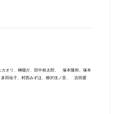
上カオリ、榊陽介、田中裕太郎、 塚本隆和、塚本
、多田祐子、村西みずほ、柳沢佳ノ音、 吉田愛