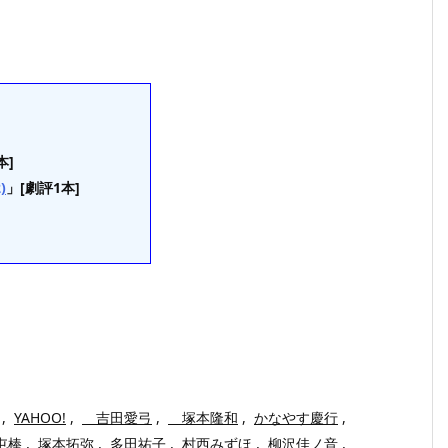
本]
)
」[劇評1本]
,
YAHOO!
,
吉田愛弓
,
塚本隆和
,
かなやす慶行
,
屯棒
,
塚本拓弥
,
多田祐子
,
村西みずほ
,
柳沢佳ノ音
,