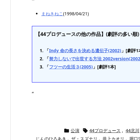
まねきねこ
(1998/04/21)
【44プロデュースの他の作品】(劇評の多い順)
「
Indy 命の長さを決める遺伝子(2002)
」[劇評1
「
努力しないで出世する方法 2002version(2002
「
フツーの生活３(2005)
」[劇評1本]
“
公演
44プロデュース
,
44北川


じんのひろあき
,
ザ・スズナリ
,
井上カオリ
,
堀口