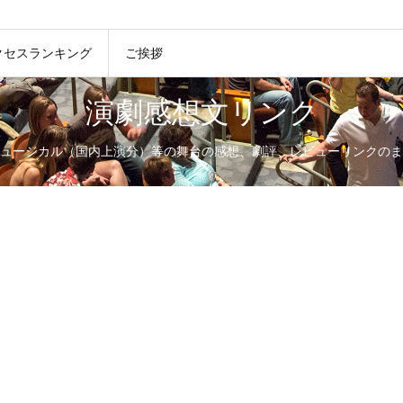
クセスランキング
ご挨拶
演劇感想文リンク
ュージカル（国内上演分）等の舞台の感想、劇評、レビューリンクのま