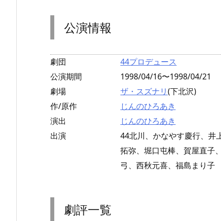
公演情報
劇団
44プロデュース
公演期間
1998/04/16〜1998/04/21
劇場
ザ・スズナリ
(下北沢)
作/原作
じんのひろあき
演出
じんのひろあき
出演
44北川、かなやす慶行、井
拓弥、堀口屯棒、賀屋直子
弓、西秋元喜、福島まり子
劇評一覧