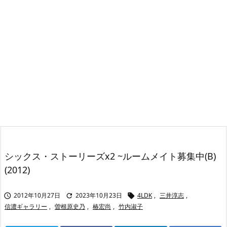
シックス・ストーリーズx2 ~ルームメイト募集中(B)
(2012)
2012年10月27日
2023年10月23日
4LDK
,
三井淳志
,



信濃ギャラリー
,
曽根原史乃
,
椿宏尚
,
竹内淑子