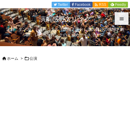

Twitter
Facebook
Feedly
RSS
演劇感想文リンク

演劇、ダンス、ミュージカル（国内上演分）等の舞台の感想、劇

評、レビューリンクのまとめサイトです。
メニュ

サイド
ホーム
>
公演



前へ

次へ

検索