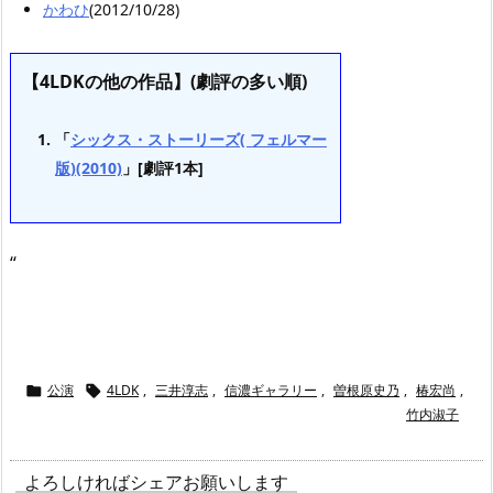
かわひ
(2012/10/28)
【4LDKの他の作品】(劇評の多い順)
「
シックス・ストーリーズ( フェルマー
版)(2010)
」[劇評1本]
“
公演
4LDK
,
三井淳志
,
信濃ギャラリー
,
曽根原史乃
,
椿宏尚
,


竹内淑子
よろしければシェアお願いします