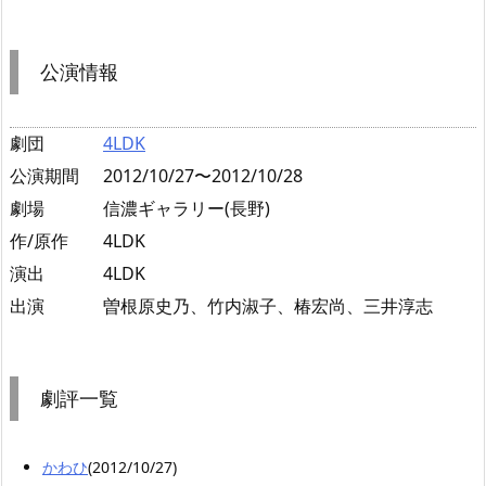
公演情報
劇団
4LDK
公演期間
2012/10/27〜2012/10/28
劇場
信濃ギャラリー(長野)
作/原作
4LDK
演出
4LDK
出演
曽根原史乃、竹内淑子、椿宏尚、三井淳志
劇評一覧
かわひ
(2012/10/27)