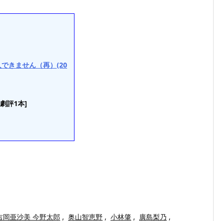
できません（再）(20
[劇評1本]
吉岡亜沙美 今野太郎
,
奥山智恵野
,
小林肇
,
廣島梨乃
,