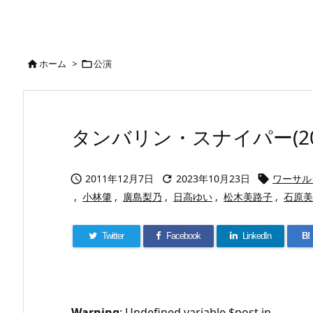
ホーム
>
公演


タンバリン・スナイパー(20
2011年12月7日
2023年10月23日
ワーサル



,
小林肇
,
廣島梨乃
,
日高ゆい
,
松木美路子
,
石原美
Twitter
Facebook
LinkedIn
B!
Warning
: Undefined variable $post in