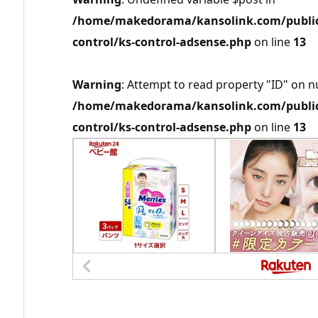
/home/makedorama/kansolink.com/public_
control/ks-control-adsense.php
on line
13
Warning
: Attempt to read property "ID" on nu
/home/makedorama/kansolink.com/public_
control/ks-control-adsense.php
on line
13