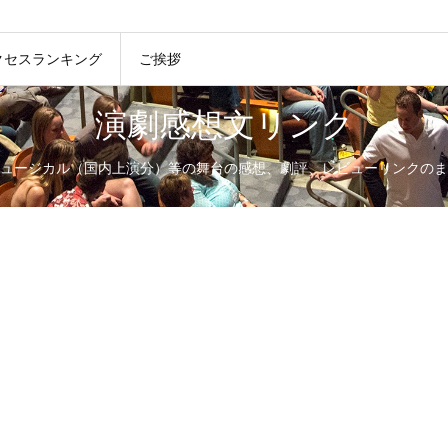
クセスランキング
ご挨拶
演劇感想文リンク
ュージカル（国内上演分）等の舞台の感想、劇評、レビューリンクのま