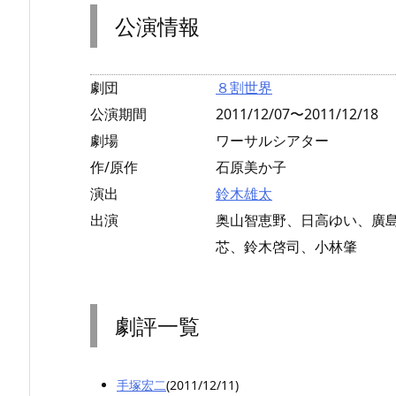
公演情報
劇団
８割世界
公演期間
2011/12/07〜2011/12/18
劇場
ワーサルシアター
作/原作
石原美か子
演出
鈴木雄太
出演
奥山智恵野、日高ゆい、廣島
芯、鈴木啓司、小林肇
劇評一覧
手塚宏二
(2011/12/11)