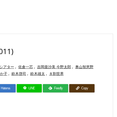
11)
シアター
,
佐倉一芯
,
吉岡亜沙美 今野太郎
,
奥山智恵野
か子
,
鈴木啓司
,
鈴木雄太
,
８割世界
Hatena
LINE
Feedly
Copy