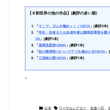
【８割世界の他の作品】(劇評の多い順)
「
そこで、ガムを噛めィ！！(2013)
」[劇評2本]
「
学生・生徒または未成年者は勝馬投票券を購入
10)
」[劇評1本]
「
昼間流星群(2009)
」[劇評1本]
「
欲の整理術/ガハハでアゴを痛めた日(2010)
」
「
三姉妹の罠(2010)
」[劇評1本]
“
公演
ワーサルシアター
,
佐倉一芯
,

