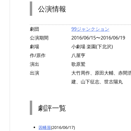
公演情報
劇団
99ジャンクション
公演期間
2016/06/15〜2016/06/19
劇場
小劇場 楽園(下北沢)
作/原作
八屋亨
演出
歌原鷲
出演
大竹周作、原田大輔、赤間
建、山下征志、世古陽丸
劇評一覧
因幡屋
(2016/06/17)