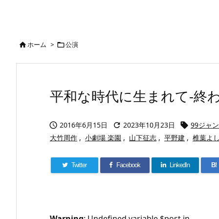
ホーム
>
公演


平和な時代に生まれて-終わり
2016年6月15日
2023年10月23日
99ジャ



大竹周作
,
小劇場 楽園
,
山下征志
,
平野建
,
椎葉よ
Twitter
Facebook
LinkedIn
B!
Warning
: Undefined variable $post in