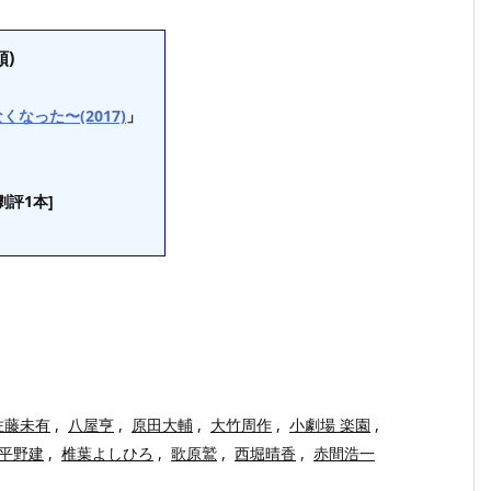
)
なった〜(2017)
」
劇評1本]
佐藤未有
,
八屋亨
,
原田大輔
,
大竹周作
,
小劇場 楽園
,
平野建
,
椎葉よしひろ
,
歌原鷲
,
西堀晴香
,
赤間浩一