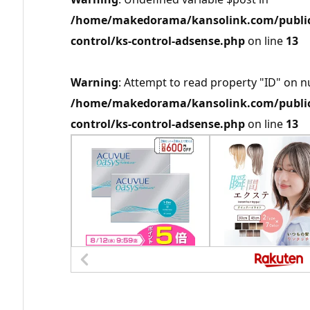
/home/makedorama/kansolink.com/public_
control/ks-control-adsense.php
on line
13
Warning
: Attempt to read property "ID" on nu
/home/makedorama/kansolink.com/public_
control/ks-control-adsense.php
on line
13