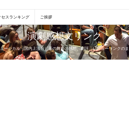
クセスランキング
ご挨拶
演劇感想文リンク
ュージカル（国内上演分）等の舞台の感想、劇評、レビューリンクのま