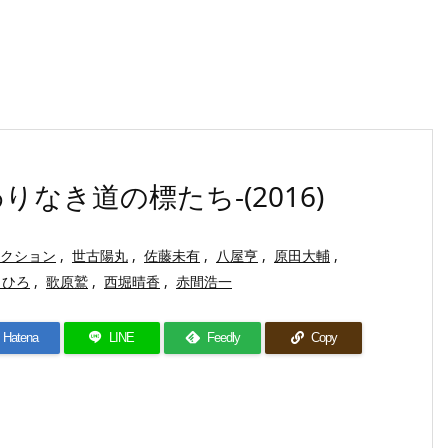
なき道の標たち-(2016)
ンクション
,
世古陽丸
,
佐藤未有
,
八屋亨
,
原田大輔
,
しひろ
,
歌原鷲
,
西堀晴香
,
赤間浩一
Hatena
LINE
Feedly
Copy