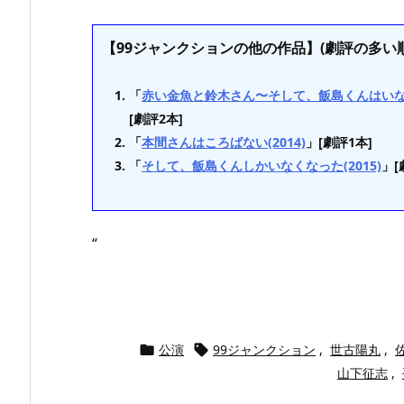
【99ジャンクションの他の作品】(劇評の多い順
「
赤い金魚と鈴木さん〜そして、飯島くんはいなく
[劇評2本]
「
本間さんはころばない(2014)
」[劇評1本]
「
そして、飯島くんしかいなくなった(2015)
」[
“
公演
99ジャンクション
,
世古陽丸
,


山下征志
,