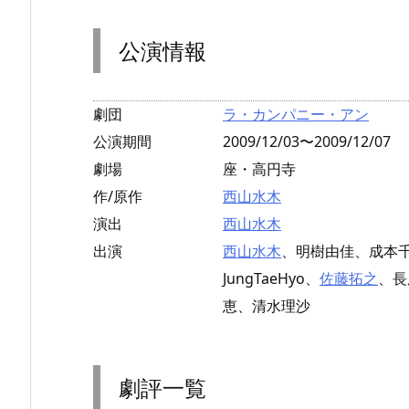
公演情報
劇団
ラ・カンパニー・アン
公演期間
2009/12/03〜2009/12/07
劇場
座・高円寺
作/原作
西山水木
演出
西山水木
出演
西山水木
、明樹由佳、成本
JungTaeHyo、
佐藤拓之
、長
恵、清水理沙
劇評一覧