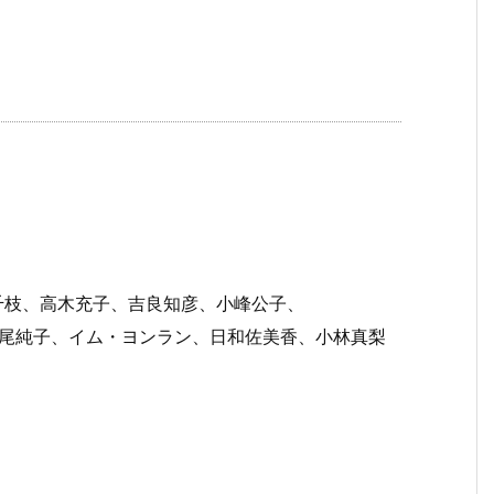
千枝、高木充子、吉良知彦、小峰公子、
尾純子、イム・ヨンラン、日和佐美香、小林真梨