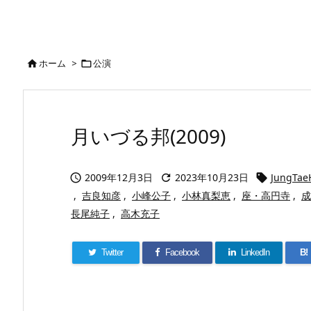
ホーム
>
公演


月いづる邦(2009)
2009年12月3日
2023年10月23日
JungTae



,
吉良知彦
,
小峰公子
,
小林真梨恵
,
座・高円寺
,
成
長尾純子
,
高木充子
Twitter
Facebook
LinkedIn
B!