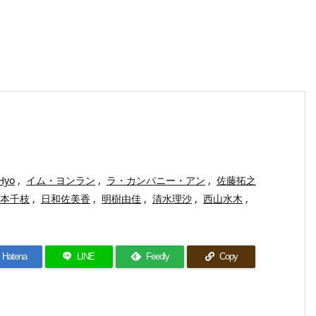
Hyo
,
イム・ヨンラン
,
ラ・カンパニー・アン
,
佐藤拓之
本千枝
,
日和佐美香
,
明樹由佳
,
清水理沙
,
西山水木
,
Hatena
LINE
Feedly
Copy