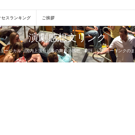
クセスランキング
ご挨拶
演劇感想文リンク
ュージカル（国内上演分）等の舞台の感想、劇評、レビューリンクのま