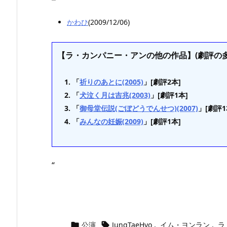
かわひ
(2009/12/06)
【ラ・カンパニー・アンの他の作品】(劇評の多
「
祈りのあとに(2005)
」[劇評2本]
「
犬泣く月は吉兆(2003)
」[劇評1本]
「
御母堂伝説(ごぼどうでんせつ)(2007)
」[劇評1
「
みんなの妊娠(2009)
」[劇評1本]
“
公演
JungTaeHyo
,
イム・ヨンラン
,
ラ

