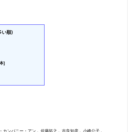
い順)
本]
・カンパニー・アン
,
佐藤拓之
,
吉良知彦
,
小峰公子
,