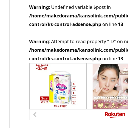
Warning
: Undefined variable $post in
/home/makedorama/kansolink.com/public_
control/ks-control-adsense.php
on line
13
Warning
: Attempt to read property "ID" on nu
/home/makedorama/kansolink.com/public_
control/ks-control-adsense.php
on line
13