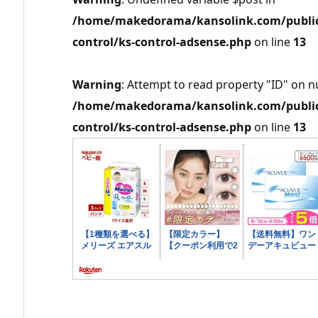
/home/makedorama/kansolink.com/public_
control/ks-control-adsense.php
on line
13
Warning
: Attempt to read property "ID" on nu
/home/makedorama/kansolink.com/public_
control/ks-control-adsense.php
on line
13