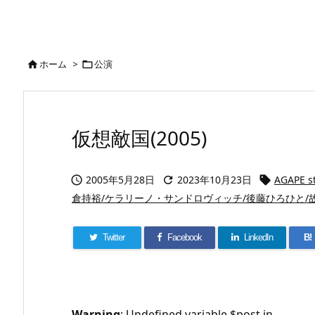
ホーム
>
公演


仮想敵国(2005)
2005年5月28日
2023年10月23日
AGAPE s



倉持裕/ケラリーノ・サンドロヴィッチ/後藤ひろひと/故
Twitter
Facebook
LinkedIn
B!
Warning
: Undefined variable $post in