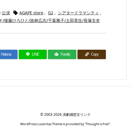
公演
AGAPE store
,
G2
,
シアタードラマシティ
,


/後藤ひろひと/故林広志/千葉雅子/土田英生/長塚圭史
Hatena
LINE
Feedly
Copy
©
2003
-2026
演劇感想文リンク
WordPress Luxeritas Theme is provided by "
Thought is free
".