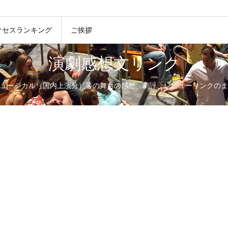
クセスランキング
ご挨拶
演劇感想文リンク
ュージカル（国内上演分）等の舞台の感想、劇評、レビューリンクのま