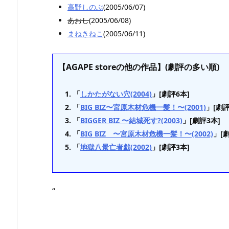
高野しのぶ
(2005/06/07)
あおし
(2005/06/08)
まねきねこ
(2005/06/11)
【AGAPE storeの他の作品】(劇評の多い順)
「
しかたがない穴(2004)
」[劇評6本]
「
BIG BIZ〜宮原木材危機一髪！〜(2001)
」[劇評
「
BIGGER BIZ 〜結城死す?(2003)
」[劇評3本]
「
BIG BIZ 〜宮原木材危機一髪！〜(2002)
」[
「
地獄八景亡者戯(2002)
」[劇評3本]
“