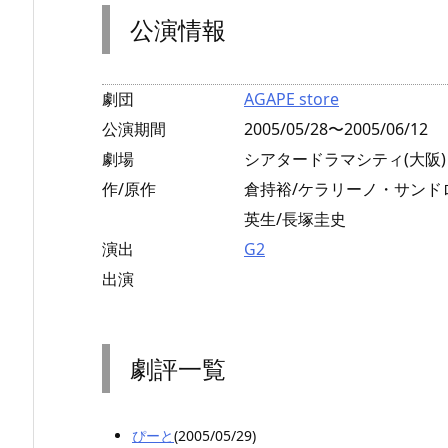
公演情報
劇団
AGAPE store
公演期間
2005/05/28〜2005/06/12
劇場
シアタードラマシティ(大阪)
作/原作
倉持裕/ケラリーノ・サンド
英生/長塚圭史
演出
G2
出演
劇評一覧
ぴーと
(2005/05/29)