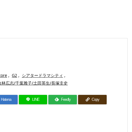
tore
,
G2
,
シアタードラマシティ
,
林広志/千葉雅子/土田英生/長塚圭史
Hatena
LINE
Feedly
Copy