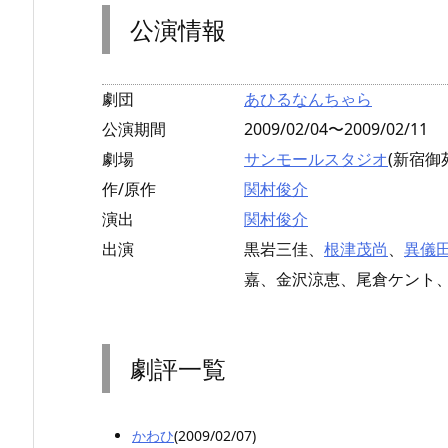
公演情報
劇団
あひるなんちゃら
公演期間
2009/02/04〜2009/02/11
劇場
サンモールスタジオ
(新宿御
作/原作
関村俊介
演出
関村俊介
出演
黒岩三佳、
根津茂尚
、
異儀
嘉、金沢涼恵、尾倉ケント
劇評一覧
かわひ
(2009/02/07)