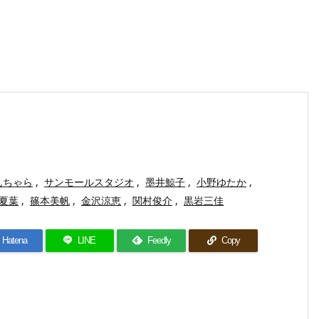
んちゃら
,
サンモールスタジオ
,
墨井鯨子
,
小野ゆたか
,
夏葉
,
篠本美帆
,
金沢涼恵
,
関村俊介
,
黒岩三佳
Hatena
LINE
Feedly
Copy