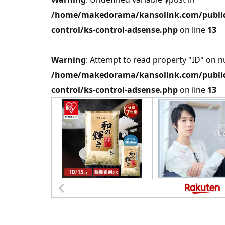
/home/makedorama/kansolink.com/public_
control/ks-control-adsense.php
on line
13
Warning
: Attempt to read property "ID" on nu
/home/makedorama/kansolink.com/public_
control/ks-control-adsense.php
on line
13