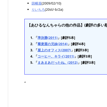
因幡屋
(2009/02/10)
りいちろ
(20st/-b/2a)
【あひるなんちゃらの他の作品】(劇評の多い順
「
準決勝(2011)
」[劇評5本]
「
蕎麦屋の兄妹(2014)
」[劇評4本]
「
屋上のオフィス(2007)
」[劇評3本]
「
コーヒー、キライ(2011)
」[劇評3本]
「
まあまあだったね。(2012)
」[劇評3本]
“