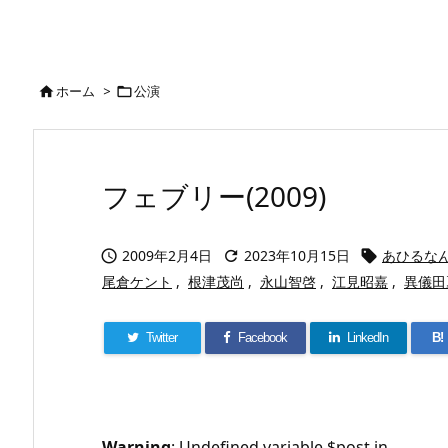
ホーム
>
公演


フェブリー(2009)
2009年2月4日
2023年10月15日
あひるな



尾倉ケント
,
根津茂尚
,
永山智啓
,
江見昭嘉
,
異儀田
Twitter
Facebook
LinkedIn
B!
Warning
: Undefined variable $post in