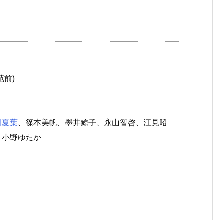
苑前)
田夏葉
、篠本美帆、墨井鯨子、永山智啓、江見昭
、小野ゆたか