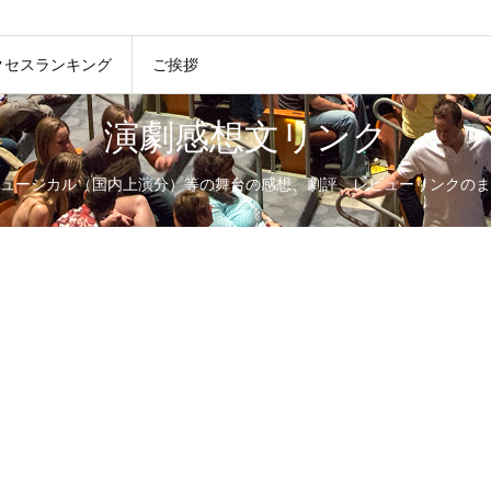
クセスランキング
ご挨拶
演劇感想文リンク
ュージカル（国内上演分）等の舞台の感想、劇評、レビューリンクのま